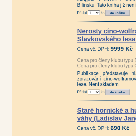
Duben 2018
|
Březen 2018
Bílinsku. Tato kniha již nen
Listopad 2017
|
Říjen 2017
Červen 2017
|
Květen 2017
Přidat
ks
Leden 2017
|
Prosinec 2016
Srpen 2016
|
Červen 2016
|
Únor 2016
|
Leden 2016
Nerosty cíno-wolf
Slavkovského lesa
9999 Kč
Cena vč. DPH:
Cena pro členy klubu typu 
Cena pro členy klubu typu 
Publikace představuje h
zpracování cíno-wolfram
lese. Není skladem!
Přidat
ks
Staré hornické a h
váhy (Ladislav Jan
690 Kč
Cena vč. DPH: