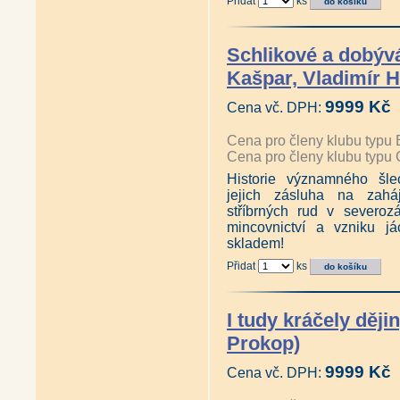
Přidat
ks
Schlikové a dobývá
Kašpar, Vladimír H
9999 Kč
Cena vč. DPH:
Cena pro členy klubu typu 
Cena pro členy klubu typu 
Historie významného šle
jejich zásluha na zahá
stříbrných rud v severoz
mincovnictví a vzniku já
skladem!
Přidat
ks
I tudy kráčely ději
Prokop)
9999 Kč
Cena vč. DPH: