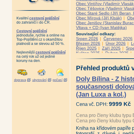
Obec Vintířov (Vladimír Vlasá
Obec Těšovice (Vladimír Vlasá
Obec Staré Sedlo (JIří Beran
Obec Mírová (Jiří Klsák)
|
Obe
Kvalitní
cestovní pojištění
do zahraničí i do ČR.
Obec Jenišov (Stanislav Burac
Vltava + CD (Ivan Matějka)
Cestovní pojištění
Související odkazy:
jednoduše, rychle a online na
Srpen 2026
|
Červenec 2026
Top-Pojištění.cz s okamžitou
Březen 2026
|
Únor 2026
|
L
platností a se slevou až 50 %.
Říjen 2025
|
Září 2025
|
Srp
Nejlevnější
cestovní pojištění
Květen 2025
|
Duben 2025
|
na celý rok už od jediné
Prosinec 2024
|
Listopad 202
koruny na den.
Červenec 2024
|
Červen 202
Přehled produktů v
Únor 2024
|
Leden 2024
|
Pr
Září 2023
|
Srpen 2023
|
Če
Duben 2023
|
Březen 2023
Doly Bílina - Z hist
doprava
ubytování
počasí
Listopad 2022
|
Říjen 2022
současnosti dolová
Červen 2022
|
Květen 2022
Leden 2022
|
Prosinec 2021
(Jan Luxa a kol.)
Srpen 2021
|
Červenec 2021
Březen 2021
|
Únor 2021
|
L
9999 Kč
Cena vč. DPH:
Říjen 2020
|
Září 2020
|
Srp
Květen 2020
|
Duben 2020
|
Prosinec 2019
|
Listopad 201
Cena pro členy klubu typu 
Červenec 2019
|
Červen 201
Cena pro členy klubu typu 
Únor 2019
|
Leden 2019
|
Pr
Kniha na křídovém papíře p
Září 2018
|
Srpen 2018
|
Če
fotografií z dávné i nedá