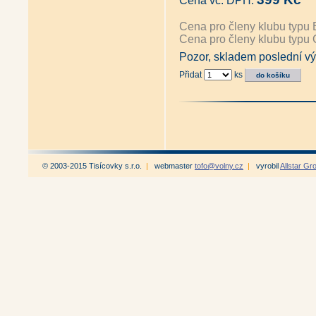
Cena vč. DPH:
Cena pro členy klubu typu 
Cena pro členy klubu typu 
Pozor, skladem poslední výt
Přidat
ks
© 2003-2015 Tisícovky s.r.o.
|
webmaster
tofo@volny.cz
|
vyrobil
Allstar Gr