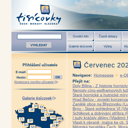
Úvodní info
Časté dotazy
Galerie tisícovek
Výlety
Kl
Červenec 20
Přihlášení uživatele
E-mail:
Navigace:
Homepage
>
e-O
Heslo:
Přejít na:
Registrace nového uživatele
Doly Bílina - Z historie hornic
Nerosty cíno-wolframových lož
Staré hornické a hutnické míry
Galerie tisícovek
Hrad Bečov - projekt konzerva
Zaniklé obce na Březovsku (L
JH
KK
Brno - Staré pohlednice VI (Vla
JK
KH
OH
RH
Schlikové a dobývání stříbra (
KS
HJ
I tudy kráčely dějiny (Vladimír
HV
MB
ČL
ŠP
Vlasti k obraně, matce ke cti.
HH
ŠU
JA
Městská heraldika Čech, Morav
NH