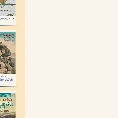
provody na
kalních
Jizerských