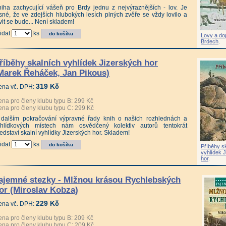
iha zachycující vášeň pro Brdy jednu z nejvýraznějších - lov. Je
sné, že ve zdejších hlubokých lesích plných zvěře se vždy lovilo a
vit se bude... Není skladem!
idat
ks
Lovy a do
Brdech
.
říběhy skalních vyhlídek Jizerských hor
Marek Řeháček, Jan Pikous)
319 Kč
ena vč. DPH:
na pro členy klubu typu B: 299 Kč
na pro členy klubu typu C: 299 Kč
 dalším pokračování výpravné řady knih o našich rozhlednách a
yhlídkových místech nám osvědčený kolektiv autorů tentokrát
edstaví skalní vyhlídky Jizerských hor. Skladem!
idat
ks
Příběhy s
vyhlídek 
hor
.
ajemné stezky - Mlžnou krásou Rychlebských
or (Miroslav Kobza)
229 Kč
ena vč. DPH:
na pro členy klubu typu B: 209 Kč
na pro členy klubu typu C: 209 Kč