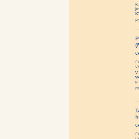
Kn
ja
lo
Př
P
(
C
Ce
Ce
V
v
př
Př
T
h
C
Ce
Ce