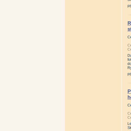
Př
R
s
C
Ce
Ce
D
fo
d
Ry
Př
P
h
C
Ce
Ce
L
Sk