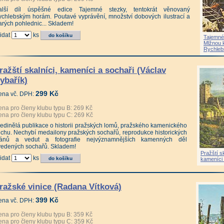
alší díl úspěšné edice Tajemné stezky, tentokrát věnovaný
chlebským horám. Poutavé vyprávění, množství dobových ilustrací a
arých pohlednic... Skladem!
idat
ks
Tajemné
Mlžnou 
Rychleb
ražští skalníci, kameníci a sochaři (Václav
ybařík)
299 Kč
ena vč. DPH:
na pro členy klubu typu B: 269 Kč
na pro členy klubu typu C: 269 Kč
edinělá publikace o historii pražských lomů, pražského kamenického
chu. Nechybí medailony pražských sochařů, reprodukce historických
lánů a vedut a fotografie nejvýznamnějších kamenných děl
vedených sochařů. Skladem!
Pražští sk
idat
ks
kameníci 
ražské vinice (Radana Vítková)
399 Kč
ena vč. DPH:
na pro členy klubu typu B: 359 Kč
na pro členy klubu typu C: 359 Kč