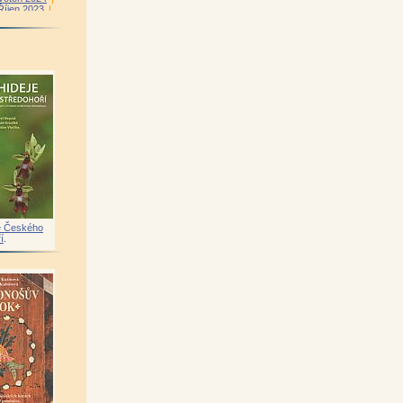
Říjen 2023
|
řezen 2023
|
n 2022
|
|
Leden 2022
|
Červen 2021
|
istopad 2020
|
ben 2020
|
áří 2019
|
|
Únor 2019
|
venec 2018
|
sinec 2017
|
věten 2017
|
Říjen 2016
|
r 2016
|
e Českého
í
.