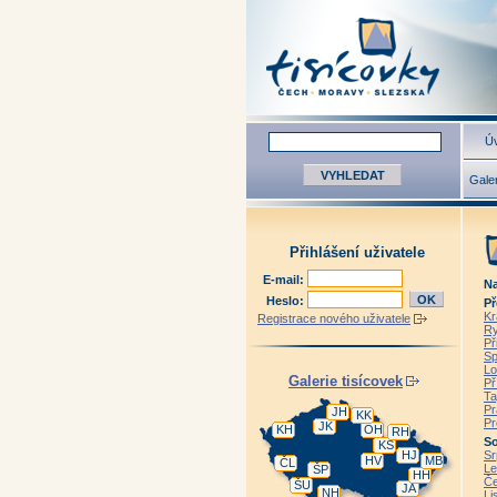
Úv
Galer
Přihlášení uživatele
E-mail:
Na
Heslo:
Př
Kr
Registrace nového uživatele
Ry
Př
Sp
Lo
Galerie tisícovek
Př
Ta
Pr
JH
KK
Pr
JK
KH
OH
RH
So
KS
HJ
Sr
HV
MB
ČL
Le
ŠP
HH
Če
ŠU
JA
NH
Li