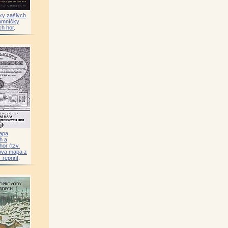
ky zašlých
omníčky
ch hor
.
mapa
h a
hor (tzv.
ova mapa z
 reprint
.