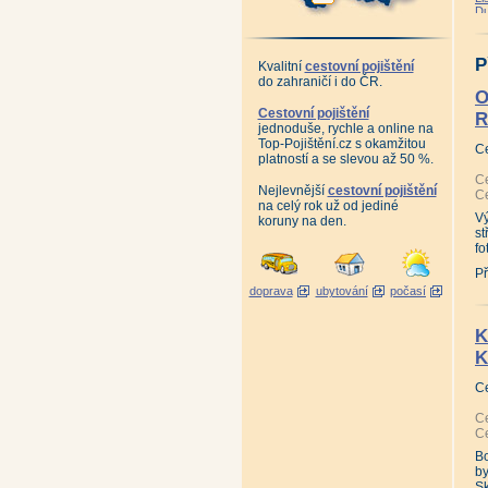
Du
Zá
Ún
Če
P
Pr
Kvalitní
cestovní pojištění
Kv
do zahraničí i do ČR.
Ří
O
Bř
Cestovní pojištění
Sr
R
jednoduše, rychle a online na
Le
Če
Top-Pojištění.cz s okamžitou
C
Li
platností a se slevou až 50 %.
Du
Ce
Zá
Nejlevnější
cestovní pojištění
Le
Ce
na celý rok už od jediné
V
koruny na den.
st
fo
Př
doprava
ubytování
počasí
K
K
C
Ce
Ce
Bo
b
S