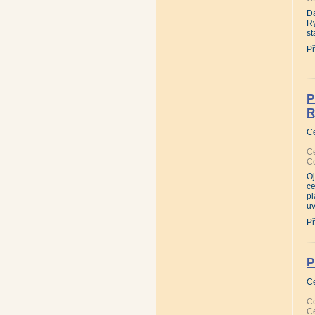
D
Ry
st
Př
P
R
C
Ce
Ce
Oj
ce
p
u
Př
P
C
Ce
Ce