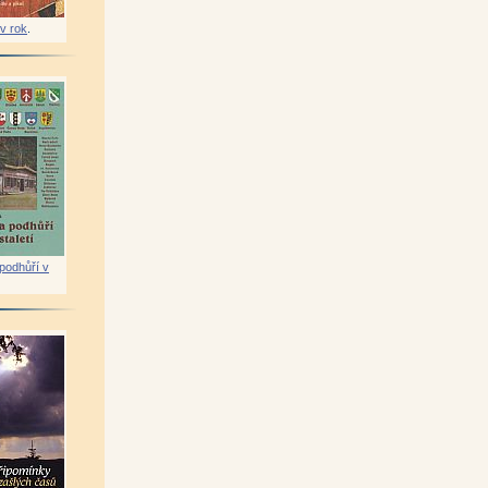
v rok
.
podhůří v