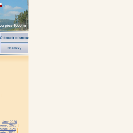
Odstoupit od smlouvy
Nesmeky
|
|
Únor 2026
|
venec 2025
|
sinec 2024
|
věten 2024
|