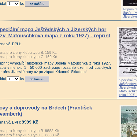
idat
ks
Připomín
časů - P
Jizerský
peciální mapa Ještědských a Jizerských hor
tzv. Matouschkova mapa z roku 1927) - reprint
ena vč. DPH:
na pro členy klubu typu B: 159 Kč
na pro členy klubu typu C: 159 Kč
print vynikající historické mapy Josefa Matouschka z roku 1927.
pa v měřítku 1 : 50 000 zachycuje rozsáhlé území od Lužických
r přes Jizerské hory až po západ Krkonoš. Skladem!
idat
ks
Speciální 
Ještědskýc
Jizerských 
Matouschk
roku 1927) -
ovy a doprovody na Brdech (František
vamberk)
9999 Kč
ena vč. DPH:
na pro členy klubu typu B: 8888 Kč
na pro členy klubu typu C: 8888 Kč