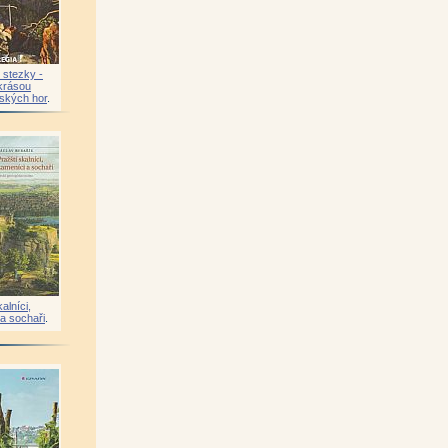
 stezky -
krásou
ských hor
.
alníci,
a sochaři
.