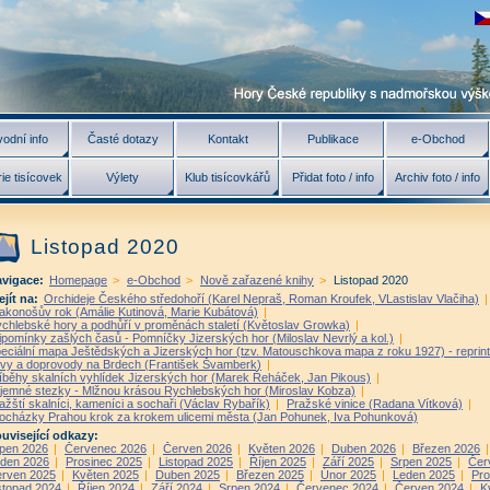
odní info
Časté dotazy
Kontakt
Publikace
e-Obchod
ie tisícovek
Výlety
Klub tisícovkářů
Přidat foto / info
Archiv foto / info
Listopad 2020
vigace:
Homepage
>
e-Obchod
>
Nově zařazené knihy
>
Listopad 2020
ejít na:
Orchideje Českého středohoří (Karel Nepraš, Roman Kroufek, VLastislav Vlačiha)
|
akonošův rok (Amálie Kutinová, Marie Kubátová)
|
chlebské hory a podhůří v proměnách staletí (Květoslav Growka)
|
ipomínky zašlých časů - Pomníčky Jizerských hor (Miloslav Nevrlý a kol.)
|
eciální mapa Ještědských a Jizerských hor (tzv. Matouschkova mapa z roku 1927) - reprint
vy a doprovody na Brdech (František Švamberk)
|
íběhy skalních vyhlídek Jizerských hor (Marek Řeháček, Jan Pikous)
|
jemné stezky - Mlžnou krásou Rychlebských hor (Miroslav Kobza)
|
ažští skalníci, kameníci a sochaři (Václav Rybařík)
|
Pražské vinice (Radana Vítková)
|
ocházky Prahou krok za krokem ulicemi města (Jan Pohunek, Iva Pohunková)
uvisející odkazy:
pen 2026
|
Červenec 2026
|
Červen 2026
|
Květen 2026
|
Duben 2026
|
Březen 2026
den 2026
|
Prosinec 2025
|
Listopad 2025
|
Říjen 2025
|
Září 2025
|
Srpen 2025
|
Čer
rven 2025
|
Květen 2025
|
Duben 2025
|
Březen 2025
|
Únor 2025
|
Leden 2025
|
Pro
stopad 2024
|
Říjen 2024
|
Září 2024
|
Srpen 2024
|
Červenec 2024
|
Červen 2024
|
K