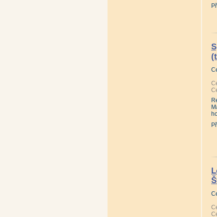
Př
S
(
C
Ce
Ce
Re
Ma
ho
Př
L
Š
C
Ce
Ce