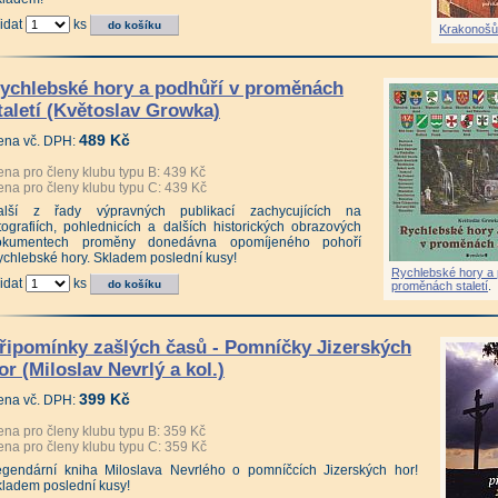
idat
ks
Krakonošů
ychlebské hory a podhůří v proměnách
taletí (Květoslav Growka)
489 Kč
ena vč. DPH:
na pro členy klubu typu B: 439 Kč
na pro členy klubu typu C: 439 Kč
alší z řady výpravných publikací zachycujících na
tografiích, pohlednicích a dalších historických obrazových
okumentech proměny donedávna opomíjeného pohoří
chlebské hory. Skladem poslední kusy!
Rychlebské hory a 
idat
ks
proměnách staletí
.
řipomínky zašlých časů - Pomníčky Jizerských
or (Miloslav Nevrlý a kol.)
399 Kč
ena vč. DPH:
na pro členy klubu typu B: 359 Kč
na pro členy klubu typu C: 359 Kč
egendární kniha Miloslava Nevrlého o pomníčcích Jizerských hor!
ladem poslední kusy!