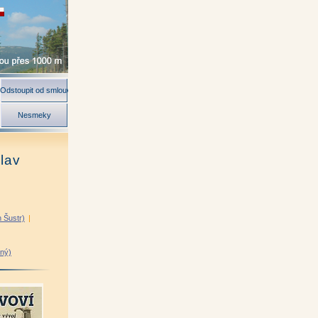
Odstoupit od smlouvy
Nesmeky
slav
n Šustr)
|
rný)