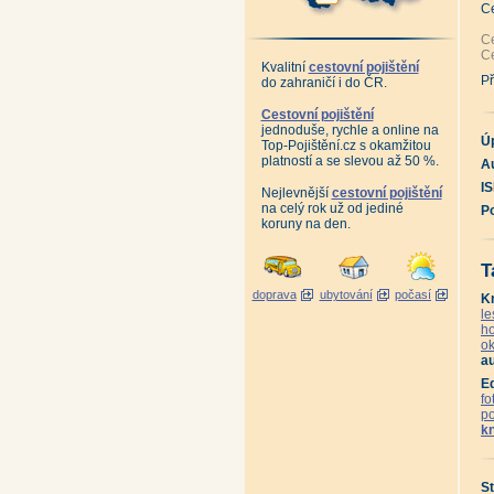
C
Ce
Ce
Kvalitní
cestovní pojištění
Př
do zahraničí i do ČR.
Cestovní pojištění
jednoduše, rychle a online na
Ú
Top-Pojištění.cz s okamžitou
platností a se slevou až 50 %.
Au
I
Nejlevnější
cestovní pojištění
na celý rok už od jediné
P
koruny na den.
T
doprava
ubytování
počasí
K
le
ho
ok
au
E
fo
p
k
St