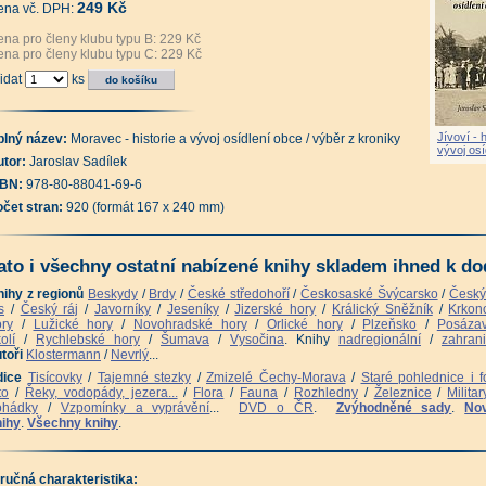
249 Kč
ena vč. DPH:
na pro členy klubu typu B: 229 Kč
na pro členy klubu typu C: 229 Kč
idat
ks
Jívoví - h
plný název:
Moravec - historie a vývoj osídlení obce / výběr z kroniky
vývoj osí
tor:
Jaroslav Sadílek
SBN:
978-80-88041-69-6
očet stran:
920 (formát 167 x 240 mm)
ato i všechny ostatní nabízené knihy skladem ihned k dod
nihy z regionů
Beskydy
/
Brdy
/
České středohoří
/
Českosaské Švýcarsko
/
Český
s
/
Český ráj
/
Javorníky
/
Jeseníky
/
Jizerské hory
/
Králický Sněžník
/
Krkon
ry
/
Lužické hory
/
Novohradské hory
/
Orlické hory
/
Plzeňsko
/
Posázav
olí
/
Rychlebské hory
/
Šumava
/
Vysočina
. Knihy
nadregionální
/
zahrani
toři
Klostermann
/
Nevrlý
...
dice
Tisícovky
/
Tajemné stezky
/
Zmizelé Čechy-Morava
/
Staré pohlednice i f
to
/
Řeky, vodopády, jezera...
/
Flora
/
Fauna
/
Rozhledny
/
Železnice
/
Militar
ohádky
/
Vzpomínky a vyprávění
...
DVD o ČR
.
Zvýhodněné sady
.
No
nihy
.
Všechny knihy
.
ručná charakteristika: