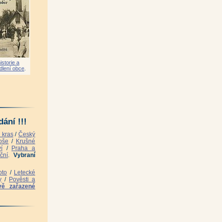
istorie a
dlení obce
.
ání !!!
 kras
/
Český
oše
/
Krušné
í
/
Praha a
ční
.
Vybraní
oto
/
Letecké
y
/
Pověsti a
vě zařazené