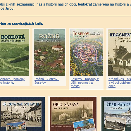
lší z knih seznamující nás s historií našich obcí, tentokrát zaměřená na historii a 
ce Jívoví.
běr ze souvisejících knih:
Bobrová - pohledy
Rožná - Zlatkov -
Josefov - Kapitoly z
Krásněves - his
o historie
.
Josefov
.
dějin pevnosti a
a vývoj osídlení
města
.
obce
.