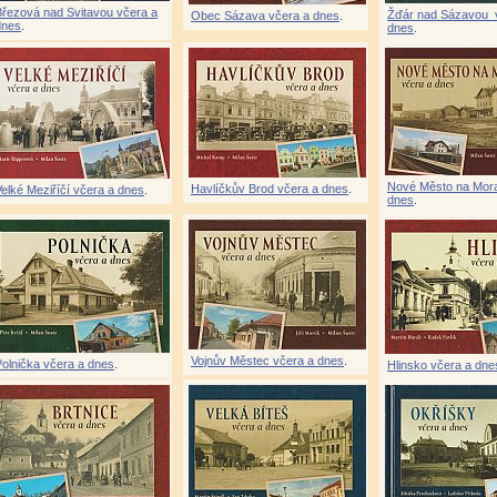
Březová nad Svitavou včera a
Žďár nad Sázavou 
Obec Sázava včera a dnes
.
dnes
.
dnes
.
Nové Město na Mora
Havlíčkův Brod včera a dnes
.
elké Meziříčí včera a dnes
.
dnes
.
Vojnův Městec včera a dnes
.
Polnička včera a dnes
.
Hlinsko včera a dne