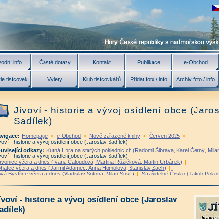
odní info
Časté dotazy
Kontakt
Publikace
e-Obchod
ie tisícovek
Výlety
Klub tisícovkářů
Přidat foto / info
Archiv foto / info
Jívoví - historie a vývoj osídlení obce (Jaro
Sadílek)
vigace:
Homepage
>
e-Obchod
>
Nově zařazené knihy
>
Červen 2025
>
voví - historie a vývoj osídlení obce (Jaroslav Sadílek)
uvisející odkazy:
Kutná Hora na starých pohlednicích (Radomil Šibrava, Karel Černý, Mila
voví - historie a vývoj osídlení obce (Jaroslav Sadílek)
|
avonice včera a dnes (Ivana Čaloudová, Martina Růžičková, Martin Urbánek)
|
hatec včera a dnes (Jarmil Adamec, Anna Homolová, Stanislav Zach)
|
vá Bystřice včera a dnes (Vladislav Sotona, Milan Šustr)
|
Strašidelné Česko (Jakub Poko
ívoví - historie a vývoj osídlení obce (Jaroslav
adílek)