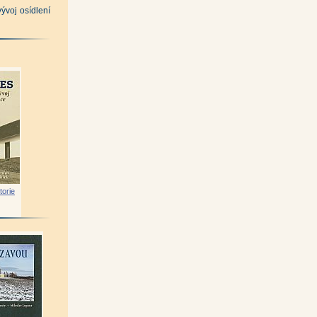
vývoj osídlení
torie