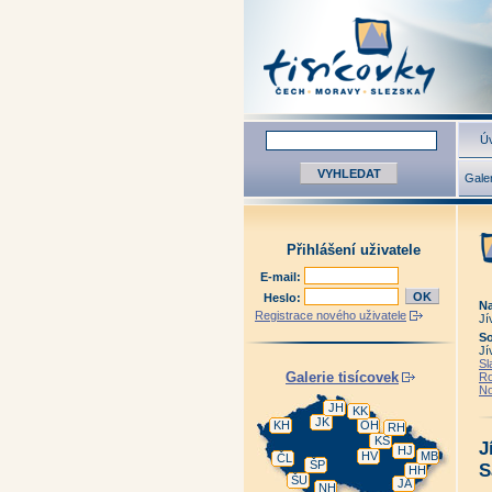
Úv
Galer
Přihlášení uživatele
E-mail:
Heslo:
Na
Registrace nového uživatele
Jí
So
Jí
Sl
Galerie tisícovek
Ro
No
JH
KK
JK
KH
OH
RH
KS
J
HJ
HV
MB
ČL
ŠP
S
HH
ŠU
JA
NH