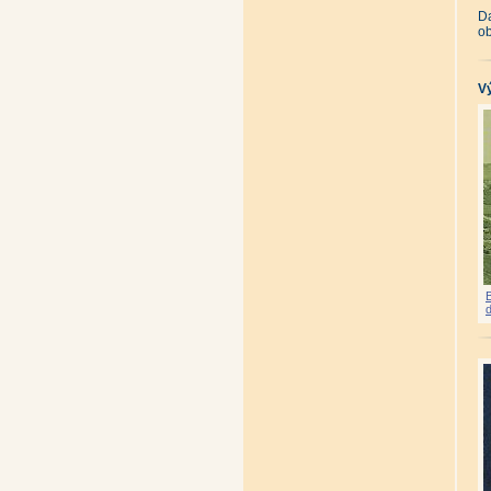
Da
ob
Vý
d