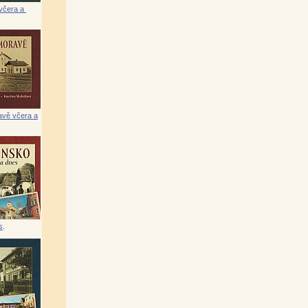
včera a
vě včera a
s
.