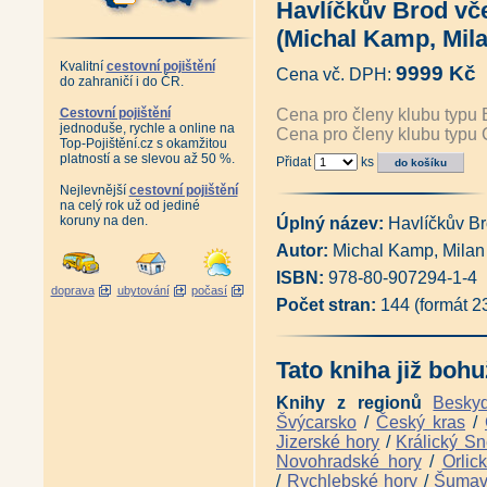
Havlíčkův Brod vč
Album starých pohlednic Lužic
Album starých pohlednic Jizer
(Michal Kamp, Mila
Album starých pohlednic Krko
Album starých pohlednic Podk
Kvalitní
cestovní pojištění
9999 Kč
Cena vč. DPH:
Album starých pohlednic České
do zahraničí i do ČR.
Album starých pohlednic - Pr
Antikvariát - Album starých p
Cestovní pojištění
Cena pro členy klubu typu 
jednoduše, rychle a online na
Album starých pohlednic - Orli
Cena pro členy klubu typu 
Top-Pojištění.cz s okamžitou
Album starých pohlednic - Jes
platností a se slevou až 50 %.
Přidat
ks
Antikvariát - Šumpersko, Jesen
Album starých pohlednic - Olo
Nejlevnější
cestovní pojištění
Album starých pohlednic - Čes
na celý rok už od jediné
Album starých pohlednic - Če
koruny na den.
Úplný název:
Havlíčkův Br
Album starých pohlednic - Šu
Autor:
Michal Kamp, Milan
Album starých pohlednic - Záp
Album starých pohlednic - Kruš
ISBN:
978-80-907294-1-4
Album starých pohlednic - Kruš
doprava
ubytování
počasí
Adršpašsko-
Počet stran:
144 (formát 
teplické skály na historických
Antikvariát - Karlovy Vary a ok
Album starých pohlednic - Pes
Tato kniha již bohu
Posázavský Pacifik z Prahy do
Posázavský Pacifik Světlá - Ká
Knihy z regionů
Besky
Železniční trať Praha - Drážďa
Švýcarsko
/
Český kras
/
Železniční tratě Ústecko-
Jizerské hory
/
Králický Sn
teplické dráhy na starých pohle
Ústeckým krajem vlakem i lodí 
Novohradské hory
/
Orlic
Železniční trať z Pardubic do 
/
Rychlebské hory
/
Šuma