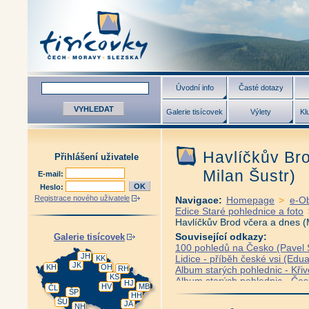
Úvodní info
Časté dotazy
Galerie tisícovek
Výlety
Kl
Havlíčkův Br
Přihlášení uživatele
Milan Šustr)
E-mail:
Heslo:
Registrace nového uživatele
Navigace:
Homepage
>
e-O
Edice Staré pohlednice a foto
Havlíčkův Brod včera a dnes (
Související odkazy:
Galerie tisícovek
100 pohledů na Česko (Pavel S
JH
Lidice - příběh české vsi (Edua
KK
JK
KH
OH
RH
Album starých pohlednic - Křiv
KS
Album starých pohlednic - Če
HJ
HV
MB
ČL
Album starých pohlednic - Česk
ŠP
HH
ŠU
Album starých pohlednic - Frýd
JA
NH