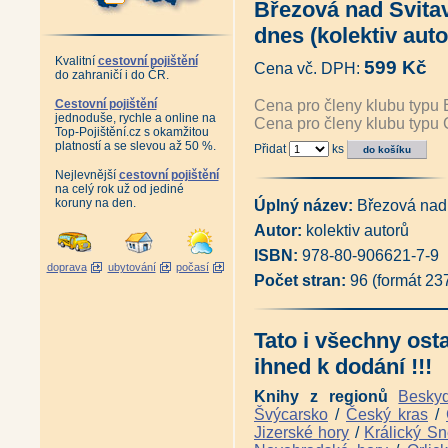
Březová nad Svita
Album starých pohlednic Lužic
Album starých pohlednic Jizer
dnes (kolektiv auto
Album starých pohlednic Krko
Album starých pohlednic Podk
Kvalitní
cestovní pojištění
599 Kč
Cena vč. DPH:
Album starých pohlednic České
do zahraničí i do ČR.
Album starých pohlednic - Pr
Antikvariát - Album starých p
Cestovní pojištění
Cena pro členy klubu typu 
jednoduše, rychle a online na
Album starých pohlednic - Orli
Cena pro členy klubu typu 
Top-Pojištění.cz s okamžitou
Album starých pohlednic - Jes
platností a se slevou až 50 %.
Přidat
ks
Antikvariát - Šumpersko, Jesen
Album starých pohlednic - Olo
Nejlevnější
cestovní pojištění
Album starých pohlednic - Čes
na celý rok už od jediné
Album starých pohlednic - Če
koruny na den.
Úplný název:
Březová nad
Album starých pohlednic - Šu
Autor:
kolektiv autorů
Album starých pohlednic - Záp
Album starých pohlednic - Kruš
ISBN:
978-80-906621-7-9
Album starých pohlednic - Kruš
doprava
ubytování
počasí
Adršpašsko-
Počet stran:
96 (formát 23
teplické skály na historických
Antikvariát - Karlovy Vary a ok
Album starých pohlednic - Pes
Tato i všechny ost
Posázavský Pacifik z Prahy do
Posázavský Pacifik Světlá - Ká
ihned k dodání !!!
Železniční trať Praha - Drážďa
Železniční tratě Ústecko-
Knihy z regionů
Besky
teplické dráhy na starých pohle
Švýcarsko
/
Český kras
/
Ústeckým krajem vlakem i lodí 
Jizerské hory
/
Králický Sn
Železniční trať z Pardubic do 