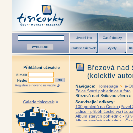
Úvodní info
Časté dotazy
Galerie tisícovek
Výlety
Kl
Březová nad 
Přihlášení uživatele
(kolektiv auto
E-mail:
Heslo:
Registrace nového uživatele
Navigace:
Homepage
>
e-O
Edice Staré pohlednice a foto
Březová nad Svitavou včera a 
Související odkazy:
Galerie tisícovek
100 pohledů na Česko (Pavel S
JH
Lidice - příběh české vsi (Edua
KK
JK
KH
OH
RH
Album starých pohlednic - Křiv
KS
Album starých pohlednic - Če
HJ
HV
MB
ČL
Album starých pohlednic - Česk
ŠP
HH
ŠU
Album starých pohlednic - Frýd
JA
NH