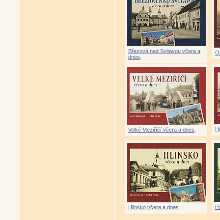
Březová nad Svitavou včera a
O
dnes
.
H
Velké Meziříčí včera a dnes
.
P
Hlinsko včera a dnes
.