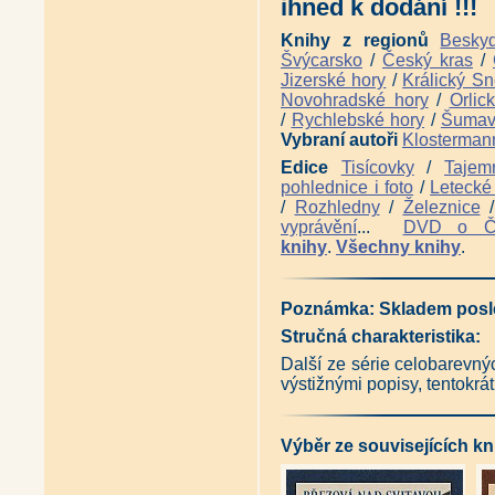
ihned k dodání !!!
Knihy z regionů
Besky
Švýcarsko
/
Český kras
/
Jizerské hory
/
Králický Sn
Novohradské hory
/
Orlic
/
Rychlebské hory
/
Šuma
Vybraní autoři
Klosterman
Edice
Tisícovky
/
Tajem
pohlednice i foto
/
Letecké 
/
Rozhledny
/
Železnice
vyprávění
...
DVD o 
knihy
.
Všechny knihy
.
Poznámka:
Skladem posle
Stručná charakteristika:
Další ze série celobarevnýc
výstižnými popisy, tentokrá
Výběr ze souvisejících kn