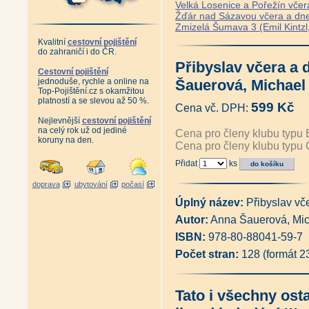
Velká Losenice a Pořežín včera
Žďár nad Sázavou včera a dnes 
Zmizelá Šumava 3 (Emil Kintzl
Kvalitní
cestovní pojištění
do zahraničí i do ČR.
Přibyslav včera a 
Cestovní pojištění
jednoduše, rychle a online na
Šauerová, Michae
Top-Pojištění.cz s okamžitou
platností a se slevou až 50 %.
599 Kč
Cena vč. DPH:
Nejlevnější
cestovní pojištění
na celý rok už od jediné
Cena pro členy klubu typu 
koruny na den.
Cena pro členy klubu typu 
Přidat
ks
doprava
ubytování
počasí
Úplný název:
Přibyslav vč
Autor:
Anna Šauerová, Mi
ISBN:
978-80-88041-59-7
Počet stran:
128 (formát 
Tato i všechny ost