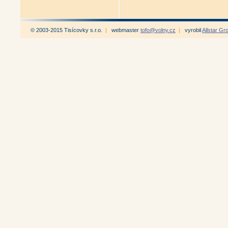
© 2003-2015 Tisícovky s.r.o.
|
webmaster
tofo@volny.cz
|
vyrobil
Allstar Gr