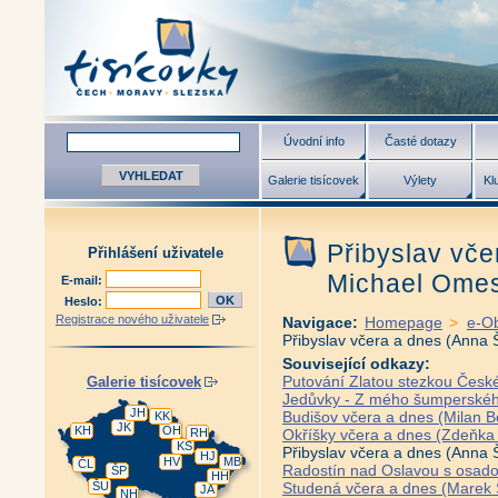
Úvodní info
Časté dotazy
Galerie tisícovek
Výlety
Kl
Přibyslav vč
Přihlášení uživatele
Michael Ome
E-mail:
Heslo:
Registrace nového uživatele
Navigace:
Homepage
>
e-O
Přibyslav včera a dnes (Anna
Související odkazy:
Putování Zlatou stezkou Česk
Galerie tisícovek
Jedůvky - Z mého šumperského
JH
Budišov včera a dnes (Milan B
KK
JK
KH
OH
RH
Okříšky včera a dnes (Zdeňka
KS
Přibyslav včera a dnes (Anna
HJ
HV
MB
ČL
Radostín nad Oslavou s osadou
ŠP
HH
ŠU
Studená včera a dnes (Marek 
JA
NH