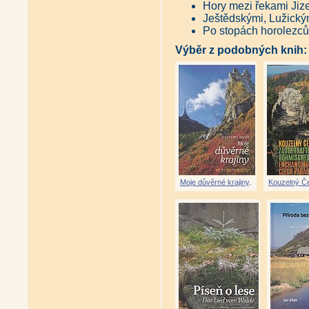
Hory mezi řekami Jiz
Ještědskými, Lužický
Po stopách horolezců 
Výběr z podobných knih:
Moje důvěrné krajiny
.
Kouzelný Če