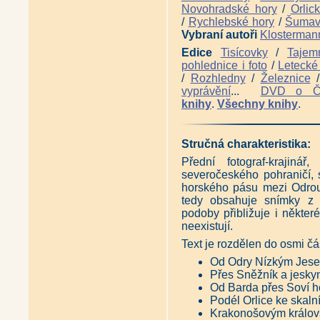
Historické toulky Šumperskem 
Novohradské hory
/
Orlic
Historické toulky Šumperskem 
/
Rychlebské hory
/
Šuma
Antikvariát - Šumpersko, Jesen
Vybraní autoři
Klosterman
Hrubý Jeseník panoramatický (
Nízký Jeseník panoramatický (
Edice
Tisícovky
/
Tajem
Pohoří bez hranic - Putování 
pohlednice i foto
/
Letecké 
Krajinou severovýchodních Če
/
Rozhledny
/
Železnice
Cesta na Praděd - Cestopis z k
vyprávění
...
DVD o 
Pradědovy pověsti (Josef Low
knihy
.
Všechny knihy
.
Lovy v Jeseníkách a na Vysoči
Krajové speciality: Slezská ku
Historie zlatohorských dolů (Jo
Antikvariát - Vodní mlýny na Mo
Stručná charakteristika:
Antikvariát - Jeskyně Severom
Přední fotograf-krajiná
severočeského pohraničí, 
horského pásu mezi Odrou
tedy obsahuje snímky z
podoby přibližuje i někter
neexistují.
Text je rozdělen do osmi čás
Od Odry Nízkým Jes
Přes Sněžník a jesky
Od Barda přes Soví h
Podél Orlice ke skal
Krakonošovým králov