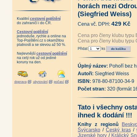
Historie zámku a panství Tře
horách mezi Odro
Čarodějnické procesy na Jese
Antikvariát - Čarodějnické proc
(Siegfried Weiss)
Zeměpisné názvy v pohraničí 
Kvalitní
cestovní pojištění
Krása Jeseníků (Ivo Netopil)
|
429 Kč
do zahraničí i do ČR.
Cena vč. DPH:
Cesty Vlachů - Mysterium Anto
Fenomén Praděd (Matěj Matel
Cestovní pojištění
Cena pro členy klubu typu 
jednoduše, rychle a online na
Naleziště epidotu v okolí Sob
Top-Pojištění.cz s okamžitou
Cena pro členy klubu typu 
Tajemné stezky - Cestou nece
platností a se slevou až 50 %.
Vlastivědné zajímavosti z pří
Přidat
ks
Jedůvky - Z mého šumperského
Nejlevnější
cestovní pojištění
Vincenz Priessnitz - Světový př
na celý rok už od jediné
Priessnitzovy léčebné lázně J
koruny na den.
Prameny živé vody - Vincenz P
Úplný název:
Pohoří bez h
Prameny živé vody - Vincenz P
Autoři:
Siegfried Weiss
Králický Sněžník a okolí na st
Horské chaty v Jeseníkách na 
ISBN:
978-80-87100-34-9
doprava
ubytování
počasí
Putování k horské chatě Paprs
Počet stran:
320 (formát 
Podesní na Šumpersku na star
Album starých pohlednic - Jes
Antikvariát - Jeseníky mezi v
Vzpomínky zůstaly - Osudy lid
Tato i všechny ost
Zapomenutí svědkové - Osudy 
ihned k dodání !!!
Přežili svou dobu - Osudy lid
Tíživá svědectví - Osudy lidí
Knihy z regionů
Besky
1989 (Vít Lucuk)
|
Reemigranti - Minulost sedmi
Švýcarsko
/
Český kras
/
Historické toulky Šumperskem 
Jizerské hory
/
Králický Sn