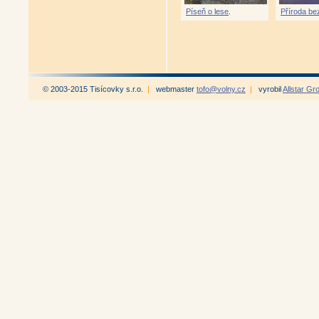
Píseň o lese
.
Příroda be
© 2003-2015 Tisícovky s.r.o.
|
webmaster
tofo@volny.cz
|
vyrobil
Allstar Gr