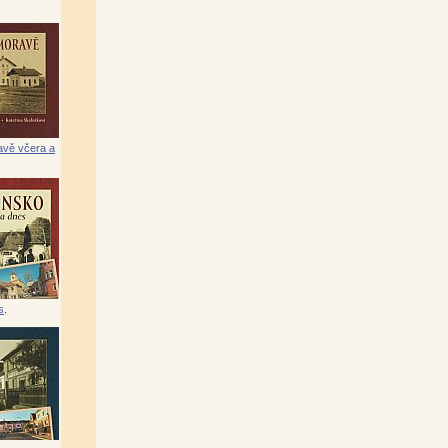
lektiv)
|
orů)
|
a, Petr Valeš)
vě včera a
s
.