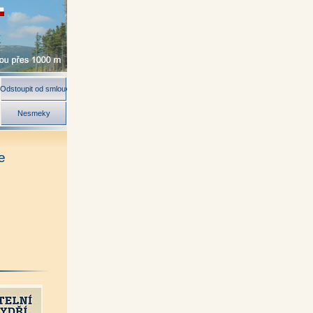
Odstoupit od smlouvy
Nesmeky
e
ch Vybíral)
|
|
el Juřík)
|