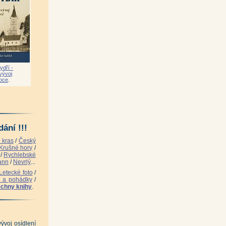
hvátal)
|
indelář)
|
ovář)
|
ydří -
 vývoj
obce
.
 Černý)
|
žma)
|
ání !!!
 kras
/
Český
Krušné hory
/
/
Rychlebské
ann
/
Nevrlý
...
Letecké foto
/
i a pohádky
/
chny knihy
.
 (Jiří Cukr)
|
)
|
vývoj osídlení