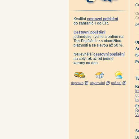
Ro
Pr
C
St
Hr
Ce
An
Ce
Kvalitní
cestovní pojištění
An
do zahraničí i do ČR.
St
Př
Pa
Tv
Cestovní pojištění
Hr
jednoduše, rychle a online na
An
Top-Pojištění.cz s okamžitou
Po
Ú
platností a se slevou až 50 %.
Pr
Au
An
Pá
Nejlevnější
cestovní pojištění
I
Ji
na celý rok už od jediné
Ji
P
koruny na den.
Do
Po
So
Na
T
Ko
doprava
ubytování
počasí
Tr
K
An
10
le
Če
Lu
Če
ho
Ok
An
E
An
Ře
Ko
Vz
To
Po
To
Pr
St
Zá
Vl
Da
An