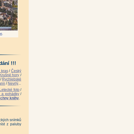
tříček)
|
be
.
|
ání !!!
 kras
/
Český
Krušné hory
/
/
Rychlebské
ann
/
Nevrlý
...
Letecké foto
/
i a pohádky
/
chny knihy
.
teckých snímků
íst z paluby