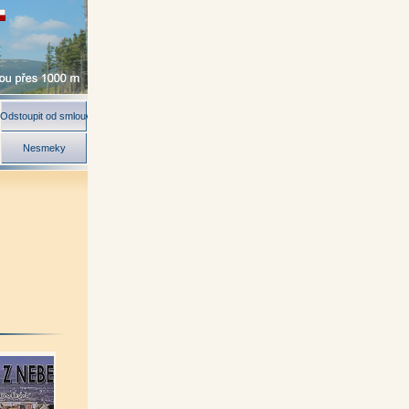
Odstoupit od smlouvy
Nesmeky