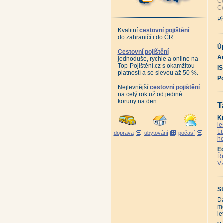
Ce
An
Ce
Ga
Ne
Př
Hr
Vr
Kvalitní
cestovní pojištění
Pa
do zahraničí i do ČR.
Ce
Va
Ú
Zb
Cestovní pojištění
Bl
Au
jednoduše, rychle a online na
Bu
Top-Pojištění.cz s okamžitou
I
Ro
platností a se slevou až 50 %.
Ko
P
Mo
Os
Nejlevnější
cestovní pojištění
Ra
na celý rok už od jediné
Ve
koruny na den.
T
Ve
Vr
Vr
K
Zl
le
Zn
Lu
doprava
ubytování
počasí
An
ho
Dě
Ta
E
Ta
Ře
Ta
Vz
Ta
Ta
Ta
An
An
St
En
Da
En
Př
mě
Př
le
An