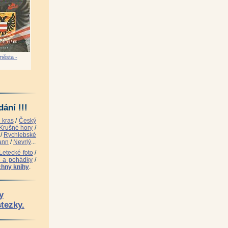
tříček)
|
města -
|
ání !!!
 kras
/
Český
Krušné hory
/
/
Rychlebské
ann
/
Nevrlý
...
Letecké foto
/
i a pohádky
/
hny knihy
.
y
stezky.