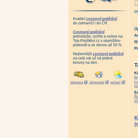
Ce
An
Ce
Ga
Ne
Př
Hr
Vr
Kvalitní
cestovní pojištění
Pa
do zahraničí i do ČR.
Ce
Va
Ú
Zb
Cestovní pojištění
Bl
Au
jednoduše, rychle a online na
Bu
Top-Pojištění.cz s okamžitou
I
Ro
platností a se slevou až 50 %.
Ko
P
Mo
Os
Nejlevnější
cestovní pojištění
Ra
na celý rok už od jediné
Ve
koruny na den.
T
Ve
Vr
Vr
K
Zl
le
Zn
Lu
doprava
ubytování
počasí
An
ho
Dě
Ta
E
Ta
Ře
Ta
Vz
Ta
Ta
Ta
An
An
K
En
(
En
Př
Př
An