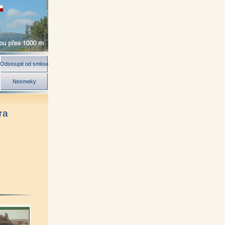
Odstoupit od smlouvy
Nesmeky
ra