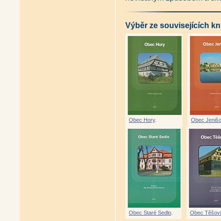
Výběr ze souvisejících kn
Obec Hory
.
Obec Jeniš
Obec Staré Sedlo
.
Obec Těšov