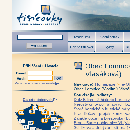
Úvodní info
Časté dotazy
Galerie tisícovek
Výlety
Kl
Obec Lomnice
Přihlášení uživatele
Vlasáková)
E-mail:
Heslo:
Registrace nového uživatele
Navigace:
Homepage
>
e-O
Obec Lomnice (Vladimír Vlasá
Související odkazy:
Doly Bílina - Z historie hornic
Galerie tisícovek
Nerosty cíno-wolframových lož
JH
Staré hornické a hutnické míry
KK
JK
KH
OH
RH
Hrad Bečov - projekt konzerva
KS
Zaniklé obce na Březovsku (L
HJ
HV
MB
ČL
Brno - Staré pohlednice VI (Vla
ŠP
HH
ŠU
Schlikové a dobývání stříbra (
JA
NH