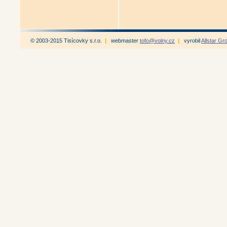
© 2003-2015 Tisícovky s.r.o.
|
webmaster
tofo@volny.cz
|
vyrobil
Allstar Gr