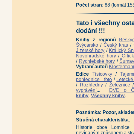
Počet stran:
88 (formát 15
Tato i všechny ost
dodání !!!
Knihy z regionů
Besky
Švýcarsko
/
Český kras
/
Jizerské hory
/
Králický Sn
Novohradské hory
/
Orlic
/
Rychlebské hory
/
Šuma
Vybraní autoři
Klosterman
Edice
Tisícovky
/
Tajem
pohlednice i foto
/
Letecké 
/
Rozhledny
/
Železnice
vyprávění
...
DVD o 
knihy
.
Všechny knihy
.
Poznámka: Pozor, sklade
Stručná charakteristika:
Historie obce Lomnice 
nevídaným způsobem a skv