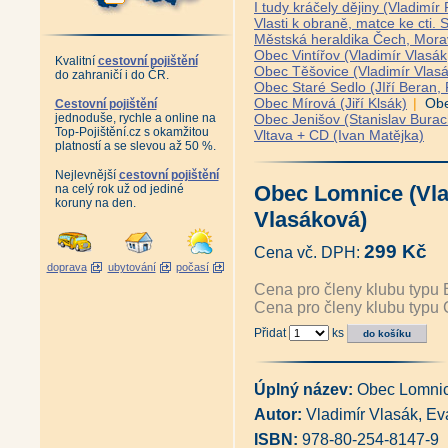
I tudy kráčely dějiny (Vladimír
Vlasti k obraně, matce ke cti.
Městská heraldika Čech, Morav
Obec Vintířov (Vladimír Vlasá
Kvalitní
cestovní pojištění
Obec Těšovice (Vladimír Vlasá
do zahraničí i do ČR.
Obec Staré Sedlo (JIří Beran
Obec Mírová (Jiří Klsák)
|
Obe
Cestovní pojištění
jednoduše, rychle a online na
Obec Jenišov (Stanislav Burac
Top-Pojištění.cz s okamžitou
Vltava + CD (Ivan Matějka)
platností a se slevou až 50 %.
Nejlevnější
cestovní pojištění
Obec Lomnice (Vla
na celý rok už od jediné
koruny na den.
Vlasáková)
299 Kč
Cena vč. DPH:
doprava
ubytování
počasí
Cena pro členy klubu typu 
Cena pro členy klubu typu 
Přidat
ks
Úplný název:
Obec Lomni
Autor:
Vladimír Vlasák, E
ISBN:
978-80-254-8147-9