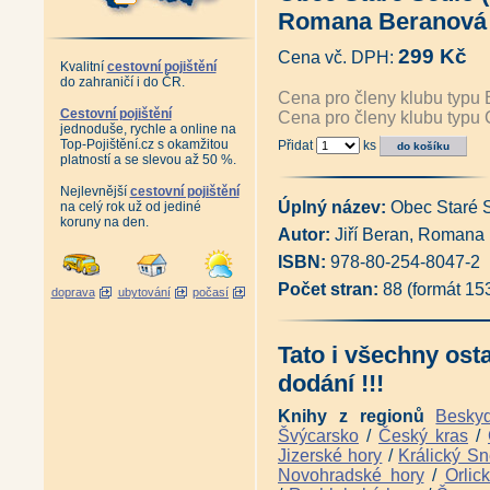
Horní města Krušných hor - Úst
Romana Beranová 
České Krušnohoří před rokem 
Chronologické sestavení význa
299 Kč
Cena vč. DPH:
Z historie hornictví v obci Do
Kvalitní
cestovní pojištění
Antikvariát - Hornické památk
do zahraničí i do ČR.
Vzpomínka na závod Libík (Duk
Cena pro členy klubu typu 
Antikvariát - Česko-německý 
Cestovní pojištění
Cena pro členy klubu typu 
jednoduše, rychle a online na
český slovník názvů měst, obcí
Top-Pojištění.cz s okamžitou
Přidat
ks
Sada Boží Dar a jeho nejen ho
platností a se slevou až 50 %.
Průvodce naučnou stezkou Blat
Znovuzrození rozhledny na Kl
Nejlevnější
cestovní pojištění
Jáchymov - Joachimsthal - I. a 
Úplný název:
Obec Staré 
na celý rok už od jediné
Jáchymov město stříbra, rádia
koruny na den.
Autor:
Jiří Beran, Romana
Schlikové a dobývání stříbra (
Antikvariát - Hornická postil
ISBN:
978-80-254-8047-2
1617 (pokračovatelé Mathesiov
Antikvariát - 1000 let hornict
Počet stran:
88 (formát 15
doprava
ubytování
počasí
Doly Bílina - Z historie hornic
Antikvariát - Od Vejprt po Mě
Magická místa Karlovarského k
Tato i všechny ost
David Becher a Karlovy Vary 18
Karl Ernstberger (Lubomír Ze
dodání !!!
Kapitoly z historie západních
Kapitoly z historie západních Č
Knihy z regionů
Besky
Tajemství západní hranice - 
Švýcarsko
/
Český kras
/
Tajemné stezky - Za pohnutými
Jizerské hory
/
Králický Sn
Tajemné stezky - Z hradu na h
Novohradské hory
/
Orlic
Tajemné stezky - Hornickou kra