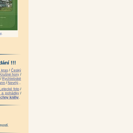
olech ČR
|
říve nazývalo Conradsgrün - 1564-
y
.
jer, Pavel Suček, Otfried Wagenbreth)
|
ání !!!
 kras
/
Český
Krušné hory
/
/
Rychlebské
ann
/
Nevrlý
...
Letecké foto
/
i a pohádky
/
chny knihy
.
|
und)
|
ností.