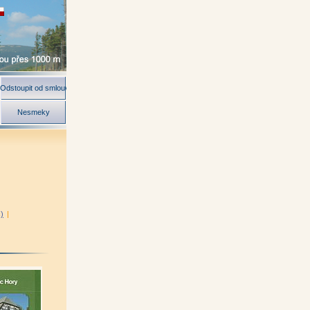
Odstoupit od smlouvy
Nesmeky
)
|
torů)
|
aroslav Jiskra)
|
h Albrecht)
|
 Česko-