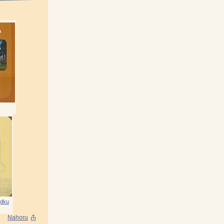
hal Balík)
|
Martin Müller)
|
Müller)
|
ová, Jaroslav Vogeltanz)
|
d)
|
53-
Jiskra)
|
ružeňák)
|
lav Müller)
|
Kotěšovec)
|
těšovec)
|
jdku
 Kyncl)
|
Nahoru