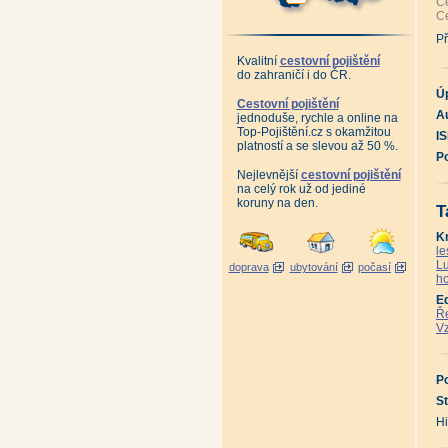
Ce
ně
Ce
Sa
Pr
Př
Zn
Já
Kvalitní
cestovní pojištění
Já
do zahraničí i do ČR.
Sc
An
Ú
16
Cestovní pojištění
An
Au
jednoduše, rychle a online na
Do
Top-Pojištění.cz s okamžitou
I
An
platností a se slevou až 50 %.
Ma
P
Da
Ka
Nejlevnější
cestovní pojištění
Ka
na celý rok už od jediné
Ka
koruny na den.
T
Ta
Ta
Ta
K
Ta
le
Ta
Lu
doprava
ubytování
počasí
Ta
ho
Ta
Ta
E
Hr
Ře
Pa
Vz
An
Ku
Sl
El
An
P
An
St
An
Ka
Hi
Ka
Kd