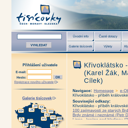
Úvodní info
Časté dotazy
Galerie tisícovek
Výlety
Kl
Křivoklátsko 
Přihlášení uživatele
(Karel Žák, M
E-mail:
Heslo:
Cílek)
Registrace nového uživatele
Navigace:
Homepage
>
e-O
Křivoklátsko - příběh královsk
Galerie tisícovek
Související odkazy:
Křivoklátsko - příběh královsk
JH
KK
JK
100 zajímavostí ze starých Brd
KH
OH
RH
Brdy známé i neznámé (Petr D
KS
HJ
HV
MB
Lipno - krajina pod hladinou (
ČL
ŠP
HH
Seidel - fotografická paměť ge
ŠU
JA
NH