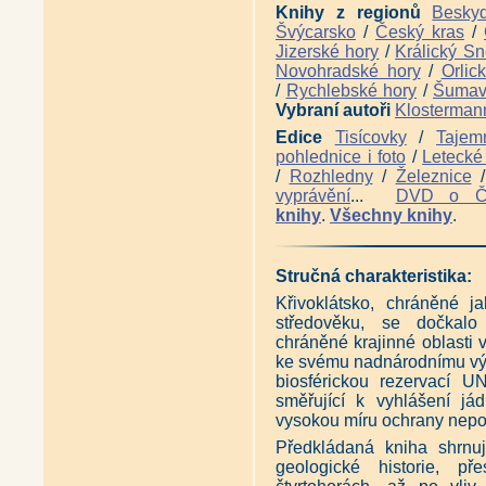
Místopis Jindřichohradecka -
Knihy z regionů
Besky
Místopis Novohradska (Pavel 
Švýcarsko
/
Český kras
/
Vltavotýnsko - Krajem dvou ře
Jizerské hory
/
Králický Sn
Zázraky před jižní hranicí (Sta
Novohradské hory
/
Orlic
Druhé putování za růží a lilií 
Panská sídla jižních Čech - 43
/
Rychlebské hory
/
Šuma
Panská sídla západních Čech 
Vybraní autoři
Klosterman
Panská sídla západních Čech -
Edice
Tisícovky
/
Tajem
pohlednice i foto
/
Letecké 
/
Rozhledny
/
Železnice
vyprávění
...
DVD o 
knihy
.
Všechny knihy
.
Stručná charakteristika:
Křivoklátsko, chráněné j
středověku, se dočkalo
chráněné krajinné oblasti 
ke svému nadnárodnímu výz
biosférickou rezervací U
směřující k vyhlášení já
vysokou míru ochrany nepo
Předkládaná kniha shrnuje
geologické historie, př