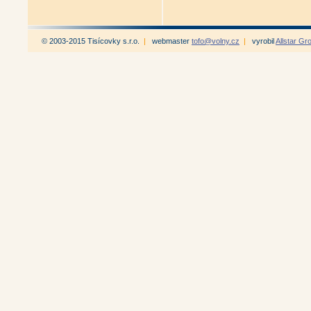
© 2003-2015 Tisícovky s.r.o.
|
webmaster
tofo@volny.cz
|
vyrobil
Allstar Gr