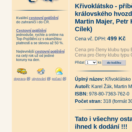
Fotoateliér Seidel - Poodhalené
Křivoklátsko - pří
Šumava a Bavorský les - 77 ro
Tajemné stezky - Od Pardubi
královského hvozd
Toulky mezi Vltavou a Sázavo
Kvalitní
cestovní pojištění
Nové toulky mezi Vltavou a Sá
Martin Majer, Petr 
do zahraničí i do ČR.
Vltavské vyhlídky (Ivan Klich)
Cílek)
Antikvariát - Šumava krásná i 
Cestovní pojištění
Baroko v Plzeňském kraji (kole
jednoduše, rychle a online na
499 Kč
Záhady brdských lesů (Milan 
Cena vč. DPH:
Top-Pojištění.cz s okamžitou
Souboj bez vítěze (Jan Lakos
platností a se slevou až 50 %.
Velká kniha o malých bunkrec
Cena pro členy klubu typu 
Nejlevnější
cestovní pojištění
Podzemní Praha (Václav Cílek,
Cena pro členy klubu typu 
na celý rok už od jediné
Podzemní Čechy (Václav Cílek,
koruny na den.
Vysočina (Vladimír Kunc)
|
Kr
Přidat
ks
Krkonošské koledy (Josef Horá
Šumava - místopisný slovník (
Chráněná území ČR - Praha
Úplný název:
Křivoklátsko
doprava
ubytování
počasí
Pohádka o Protržené přehradě
Geologie Jizerských hor a Lib
Autoři:
Karel Žák, Martin M
Český ráj očima archeologie (J
ISBN:
978-80-7363-762-0
Harrachov - obrázky z historie 
Staré a památné stromy Třeboň
Počet stran:
318 (formát 
Netradiční turistické cíle Česk
Okolí Českých Budějovic - Prů
Novohradské hory - Průvodce z
Tato i všechny ost
Českobudějovicko II. - Pravý b
Českobudějovicko I. - Levý bře
ihned k dodání !!!
Místopis Třeboňska - Okolím T