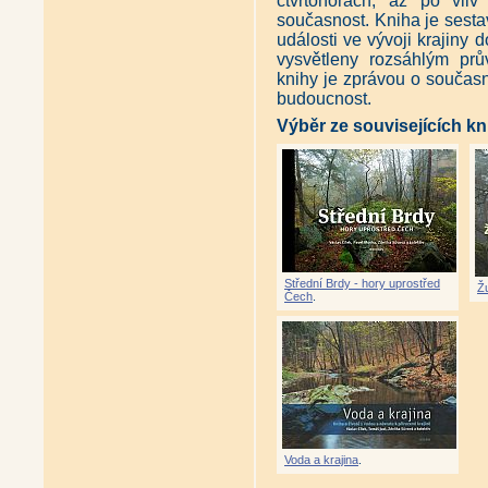
čtvrtohorách, až po vli
současnost. Kniha je sestav
události ve vývoji krajiny
vysvětleny rozsáhlým prů
knihy je zprávou o součas
budoucnost.
Výběr ze souvisejících kn
Střední Brdy - hory uprostřed
Ž
Čech
.
Voda a krajina
.