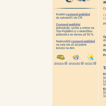
So
a
Ve
Po
C
Po
Kr
Kvalitní
cestovní pojištění
Šu
Ce
do zahraničí i do ČR.
Po
Ce
Po
Ge
Př
Cestovní pojištění
Ha
jednoduše, rychle a online na
Ne
Top-Pojištění.cz s okamžitou
Ok
platností a se slevou až 50 %.
No
Ú
Če
do
Če
Nejlevnější
cestovní pojištění
Mí
na celý rok už od jediné
Au
Mí
koruny na den.
Mí
I
Zá
Pa
P
Pa
Pa
doprava
ubytování
počasí
T
K
le
Lu
ho
E
Ře
Vz