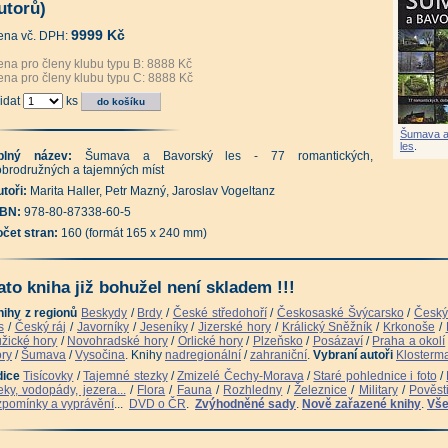
uboj bez vítěze (Jan Lakosil, Tomáš Svoboda, Ladislav Čermák)
|
utorů)
lká kniha o malých bunkrech (Tomáš Svoboda, Jan Lakosil, Ladislav Čermák)
|
dzemní Praha (Václav Cílek, Milan Korba, Martin Majer)
|
9999 Kč
ena vč. DPH:
dzemní Čechy (Václav Cílek, Milan Korba, Martin Majer)
|
Vysočina (Vladimír Kunc)
|
konoše (Vladimír Kunc)
|
Krkonošské koledy (Josef Horák, Jan Luštinec)
|
mava - místopisný slovník (Vladimír Záruba, Pavel Koblasa)
|
Chráněná území ČR - Praha
na pro členy klubu typu B: 8888 Kč
věsti z kraje pod Vladařem (Dalibor Nesnídal)
|
na pro členy klubu typu C: 8888 Kč
hádka o Protržené přehradě (Helena Sobková, Pavlína Váchová)
|
ologie Jizerských hor a Liberecka (Ivan Rous)
|
Český ráj očima archeologie (Jiří Waldhau
idat
ks
rrachov - obrázky z historie (Stanislav Slavík)
|
Staré a památné stromy Třeboňska (kolekt
tradiční turistické cíle Českobudějovicka (Jiří Cukr)
|
Šumava a
olí Českých Budějovic - Průvodce zajímavými místy na Českobudějovicku (Jiří Cukr)
|
les
.
vohradské hory - Průvodce zajímavými místy po obou stranách hranice (Jiří Cukr)
|
plný název:
Šumava a Bavorský les - 77 romantických,
skobudějovicko II. - Pravý břeh Vltavy (Daniel Kovář)
|
brodružných a tajemných míst
skobudějovicko I. - Levý břeh Vltavy (Daniel Kovář)
|
stopis Třeboňska - Okolím Třeboně, Lomnice, Veselí a Stráže (Pavel Koblasa)
|
toři:
Marita Haller, Petr Mazný, Jaroslav Vogeltanz
stopis Jindřichohradecka - Seznámení s krajem Zlaté růže a Českou Kanadou (Pavel Kobla
stopis Novohradska (Pavel Koblasa)
|
Vltavotýnsko - Krajem dvou řek (Martina Sudová)
|
SBN:
978-80-87338-60-5
zraky před jižní hranicí (Stanislav Kroupa)
|
Druhé putování za růží a lilií (František Schuss
nská sídla jižních Čech - 433 hradů, zámků a tvrzí (Pavel Koblasa, Daniel Kovář)
|
očet stran:
160 (formát 165 x 240 mm)
nská sídla západních Čech - Plzeňsko (Tomáš Karel, Luděk Krčmář)
|
nská sídla západních Čech - Karlovarsko (Tomáš Karel, Vilém Knoll, Luděk Krčmář)
ato kniha již bohužel není skladem !!!
nihy z regionů
Beskydy
/
Brdy
/
České středohoří
/
Českosaské Švýcarsko
/
Český
s
/
Český ráj
/
Javorníky
/
Jeseníky
/
Jizerské hory
/
Králický Sněžník
/
Krkonoše
/
žické hory
/
Novohradské hory
/
Orlické hory
/
Plzeňsko
/
Posázaví
/
Praha a okolí
ry
/
Šumava
/
Vysočina
. Knihy
nadregionální
/
zahraniční
.
Vybraní autoři
Klosterm
dice
Tisícovky
/
Tajemné stezky
/
Zmizelé Čechy-Morava
/
Staré pohlednice i foto
/
ky, vodopády, jezera...
/
Flora
/
Fauna
/
Rozhledny
/
Železnice
/
Military
/
Pověst
pomínky a vyprávění
...
DVD o ČR
.
Zvýhodněné sady
.
Nově zařazené knihy
.
Vše