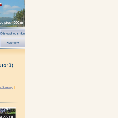
Odstoupit od smlouvy
Nesmeky
utorů)
ír Soukup)
|
|
ch)
|