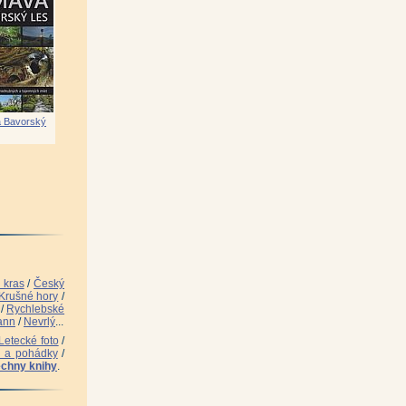
|
ser)
|
iv autorů)
|
 Bavorský
sa)
|
er)
|
 kras
/
Český
Krušné hory
/
/
Rychlebské
ann
/
Nevrlý
...
Letecké foto
/
i a pohádky
/
chny knihy
.