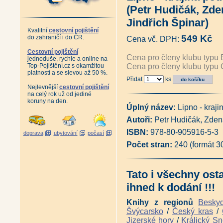
Tajemné stezky - Od Pardubi
(Petr Hudičák, Zd
Toulky mezi Vltavou a Sázavo
Nové toulky mezi Vltavou a Sá
Jindřich Špinar)
Vltavské vyhlídky (Ivan Klich)
Kvalitní
cestovní pojištění
Antikvariát - Šumava krásná i 
549 Kč
do zahraničí i do ČR.
Cena vč. DPH:
Baroko v Plzeňském kraji (kole
Záhady brdských lesů (Milan 
Cestovní pojištění
Cena pro členy klubu typu 
jednoduše, rychle a online na
Souboj bez vítěze (Jan Lakos
Top-Pojištění.cz s okamžitou
Cena pro členy klubu typu 
Velká kniha o malých bunkrec
platností a se slevou až 50 %.
Podzemní Praha (Václav Cílek,
Přidat
ks
Podzemní Čechy (Václav Cílek,
Nejlevnější
cestovní pojištění
Vysočina (Vladimír Kunc)
|
Kr
na celý rok už od jediné
Krkonošské koledy (Josef Horá
koruny na den.
Šumava - místopisný slovník (
Úplný název:
Lipno - kraj
Chráněná území ČR - Praha
Autoři:
Petr Hudičák, Zden
Pohádka o Protržené přehradě
Geologie Jizerských hor a Lib
ISBN:
978-80-905916-5-3
doprava
ubytování
počasí
Český ráj očima archeologie (J
Počet stran:
240 (formát 
Harrachov - obrázky z historie 
Staré a památné stromy Třeboň
Netradiční turistické cíle Česk
Okolí Českých Budějovic - Prů
Tato i všechny ost
Novohradské hory - Průvodce z
ihned k dodání !!!
Českobudějovicko II. - Pravý b
Českobudějovicko I. - Levý bře
Knihy z regionů
Besky
Místopis Třeboňska - Okolím T
Místopis Jindřichohradecka -
Švýcarsko
/
Český kras
/
Místopis Novohradska (Pavel 
Jizerské hory
/
Králický Sn