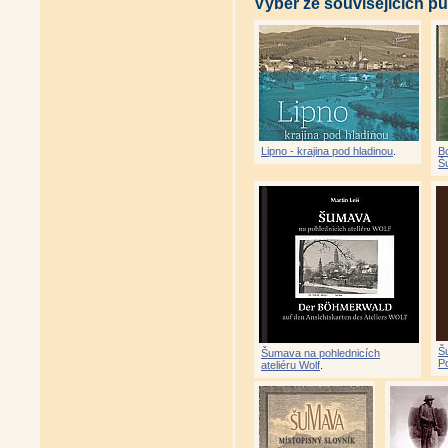
Výběr ze souvisejících pu
Lipno - krajina pod hladinou
.
Bo
Š
Š
Šumava na pohlednicích
P
ateliéru Wolf
.