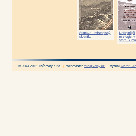
Šumava - místopisný
Nejúplnější
slovník
.
místopisný 
staré Šuma
© 2003-2015 Tisícovky s.r.o.
|
webmaster
tofo@volny.cz
|
vyrobil
Allstar Gr