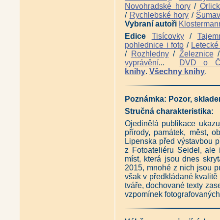
Vltavotýnsko - Krajem dvou ře
Novohradské hory
/
Orlic
Zázraky před jižní hranicí (Sta
/
Rychlebské hory
/
Šuma
Druhé putování za růží a lilií 
Vybraní autoři
Klosterman
Panská sídla jižních Čech - 43
Panská sídla západních Čech 
Edice
Tisícovky
/
Tajem
Panská sídla západních Čech -
pohlednice i foto
/
Letecké 
/
Rozhledny
/
Železnice
vyprávění
...
DVD o 
knihy
.
Všechny knihy
.
Poznámka:
Pozor, sklad
Stručná charakteristika:
Ojedinělá publikace ukaz
přírody, památek, měst, obc
Lipenska před výstavbou p
z Fotoateliéru Seidel, al
míst, která jsou dnes skr
2015, mnohé z nich jsou pu
však v předkládané kvalitě 
tváře, dochované texty zase
vzpomínek fotografovaných os