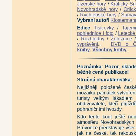
Vltavotýnsko - Krajem dvou ře
Jizerské hory
/
Králický Sn
Zázraky před jižní hranicí (Sta
Novohradské hory
/
Orlic
Druhé putování za růží a lilií 
/
Rychlebské hory
/
Šuma
Panská sídla jižních Čech - 43
Vybraní autoři
Klosterman
Panská sídla západních Čech 
Panská sídla západních Čech -
Edice
Tisícovky
/
Tajem
pohlednice i foto
/
Letecké 
/
Rozhledny
/
Železnice
vyprávění
...
DVD o 
knihy
.
Všechny knihy
.
Poznámka: Pozor, sklade
běžné ceně publikace!
Stručná charakteristika:
Nejjižněji položené česk
mozaiku památek vytvořenýc
turisty velkým lákadlem
obdivovatele, kteří přijí
pohraničními hvozdy.
Kdo tento kout ještě nep
atmosféru Novohradských h
Průvodce představuje všec
jak na české, tak rakousk