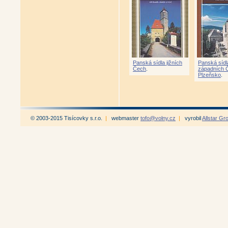
Panská sídla jižních
Panská sídl
Čech
.
západních 
Plzeňsko
.
© 2003-2015 Tisícovky s.r.o.
|
webmaster
tofo@volny.cz
|
vyrobil
Allstar Gr