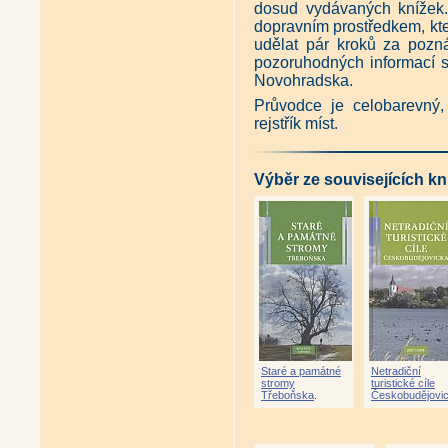
dosud vydávaných knížek.
dopravním prostředkem, kteří
udělat pár kroků za poz
pozoruhodných informací s
Novohradska.
Průvodce je celobarevný, 
rejstřík míst.
Výběr ze souvisejících kn
Staré a památné
Netradiční
stromy
turistické cíle
Třeboňska
.
Českobudějovi