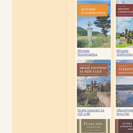
Místopis
Místopis
Novohradska
.
Jindřichoh
Druhé putování za
Vltavotýns
růží a lilií
.
dvou řek
.