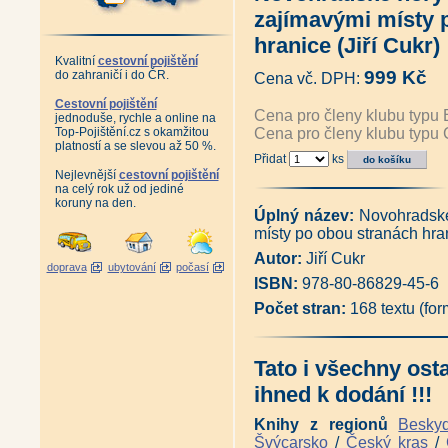
Tajemné stezky - Od Pardubi
zajímavými místy 
Toulky mezi Vltavou a Sázavo
Nové toulky mezi Vltavou a Sá
hranice (Jiří Cukr)
Vltavské vyhlídky (Ivan Klich)
Kvalitní
cestovní pojištění
Antikvariát - Šumava krásná i 
999 Kč
do zahraničí i do ČR.
Cena vč. DPH:
Baroko v Plzeňském kraji (kole
Záhady brdských lesů (Milan 
Cestovní pojištění
Cena pro členy klubu typu 
jednoduše, rychle a online na
Souboj bez vítěze (Jan Lakos
Top-Pojištění.cz s okamžitou
Cena pro členy klubu typu 
Velká kniha o malých bunkrec
platností a se slevou až 50 %.
Podzemní Praha (Václav Cílek,
Přidat
ks
Podzemní Čechy (Václav Cílek,
Nejlevnější
cestovní pojištění
Vysočina (Vladimír Kunc)
|
Kr
na celý rok už od jediné
Krkonošské koledy (Josef Horá
koruny na den.
Šumava - místopisný slovník (
Úplný název:
Novohradské
Chráněná území ČR - Praha
místy po obou stranách hra
Pohádka o Protržené přehradě
Autor:
Jiří Cukr
Geologie Jizerských hor a Lib
doprava
ubytování
počasí
Český ráj očima archeologie (J
ISBN:
978-80-86829-45-6
Harrachov - obrázky z historie 
Počet stran:
168 textu (fo
Staré a památné stromy Třeboň
Netradiční turistické cíle Česk
Okolí Českých Budějovic - Prů
Novohradské hory - Průvodce z
Tato i všechny ost
Českobudějovicko II. - Pravý b
ihned k dodání !!!
Českobudějovicko I. - Levý bře
Místopis Třeboňska - Okolím T
Místopis Jindřichohradecka -
Knihy z regionů
Besky
Místopis Novohradska (Pavel 
Švýcarsko
/
Český kras
/