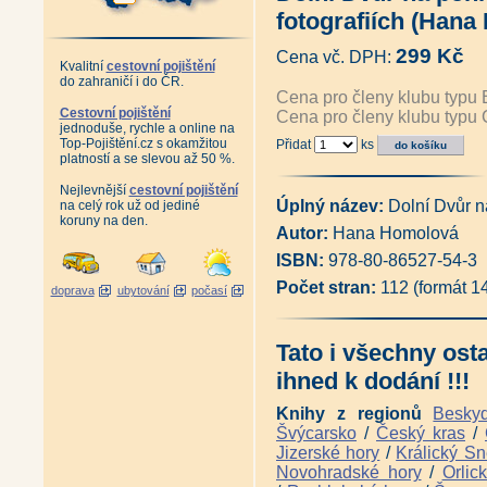
František Kaván - Život a dílo
fotografiích (Han
Kryštof Gendorf (Jiří Louda, P
Sněžný Iwan - Friedrich Iwan,
299 Kč
Cena vč. DPH:
Upomínkové sklo a porcelán 
Kvalitní
cestovní pojištění
Krkonoše na starých rytinách a
do zahraničí i do ČR.
Grauparova mapa velkostatku Ji
Cena pro členy klubu typu 
Poklady Krkonošského muzea 1 (
Cestovní pojištění
Cena pro členy klubu typu 
jednoduše, rychle a online na
Poklady Krkonošského muzea 2 (
Top-Pojištění.cz s okamžitou
Přidat
ks
Antikvariát - Rozčilené cesty
platností a se slevou až 50 %.
Zašlá chuť morušek - vydání 2
Zašlá chuť morušek - Cestovní
Nejlevnější
cestovní pojištění
Antikvariát - Zašlá chuť moruš
Úplný název:
Dolní Dvůr n
na celý rok už od jediné
Horská železnice Liberec - Jel
koruny na den.
Autor:
Hana Homolová
Počátky lokální železniční do
Ozvěny krkonošské minulosti v
ISBN:
978-80-86527-54-3
Vrchlabí - Můj domov (Wolfgan
Důl Kovárna v obrazech - Podz
Počet stran:
112 (formát 1
doprava
ubytování
počasí
Znamení hledačů - Po stopách 
Krkonošský kras (Radko Tásler
Krkonoše - Cestou necestou (J
Tato i všechny ost
Krkonošské letokruhy - 2 CD
Hrobům v dáli - Otisk 1. svět
ihned k dodání !!!
Hrobům v dáli - Otisk 1. světo
Hrobům v dáli - Otisk 1. svět
Knihy z regionů
Besky
Hrobům v dáli - Otisk 1. svět
Švýcarsko
/
Český kras
/
Krkonoše za císaře pána (Pave
Jizerské hory
/
Králický Sn
Cesty Vlachů - Mysterium Anto
Novohradské hory
/
Orlic
Po stopách Sarajeva 1914 (Jan