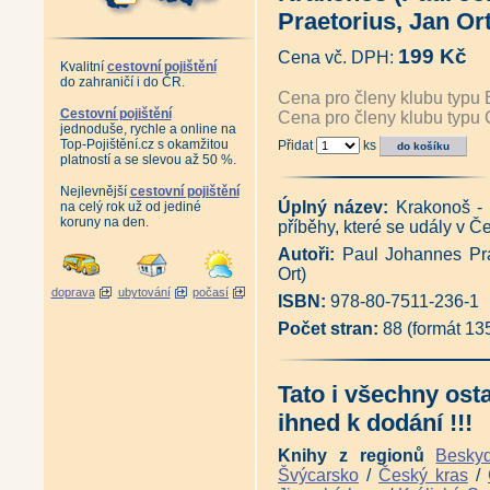
František Kaván - Život a dílo
Praetorius, Jan Ort
Kryštof Gendorf (Jiří Louda, P
Sněžný Iwan - Friedrich Iwan,
199 Kč
Cena vč. DPH:
Upomínkové sklo a porcelán 
Kvalitní
cestovní pojištění
Krkonoše na starých rytinách a
do zahraničí i do ČR.
Grauparova mapa velkostatku Ji
Cena pro členy klubu typu 
Poklady Krkonošského muzea 1 (
Cestovní pojištění
Cena pro členy klubu typu 
jednoduše, rychle a online na
Poklady Krkonošského muzea 2 (
Top-Pojištění.cz s okamžitou
Přidat
ks
Antikvariát - Rozčilené cesty
platností a se slevou až 50 %.
Zašlá chuť morušek - vydání 2
Zašlá chuť morušek - Cestovní
Nejlevnější
cestovní pojištění
Antikvariát - Zašlá chuť moruš
Úplný název:
Krakonoš - 
na celý rok už od jediné
Horská železnice Liberec - Jel
koruny na den.
příběhy, které se udály v 
Počátky lokální železniční do
Ozvěny krkonošské minulosti v
Autoři:
Paul Johannes Prae
Vrchlabí - Můj domov (Wolfgan
Ort)
Důl Kovárna v obrazech - Podz
doprava
ubytování
počasí
ISBN:
978-80-7511-236-1
Znamení hledačů - Po stopách 
Krkonošský kras (Radko Tásler
Počet stran:
88 (formát 13
Krkonoše - Cestou necestou (J
Krkonošské letokruhy - 2 CD
Hrobům v dáli - Otisk 1. svět
Tato i všechny ost
Hrobům v dáli - Otisk 1. světo
Hrobům v dáli - Otisk 1. svět
ihned k dodání !!!
Hrobům v dáli - Otisk 1. svět
Krkonoše za císaře pána (Pave
Knihy z regionů
Besky
Cesty Vlachů - Mysterium Anto
Švýcarsko
/
Český kras
/
Po stopách Sarajeva 1914 (Jan