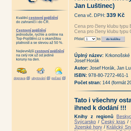
František Kaván - Život a dílo
Jan Luštinec)
Kryštof Gendorf (Jiří Louda, P
Sněžný Iwan - Friedrich Iwan,
339 Kč
Cena vč. DPH:
Upomínkové sklo a porcelán 
Kvalitní
cestovní pojištění
Krkonoše na starých rytinách a
do zahraničí i do ČR.
Grauparova mapa velkostatku Ji
Cena pro členy klubu typu 
Poklady Krkonošského muzea 1 (
Cestovní pojištění
Cena pro členy klubu typu 
jednoduše, rychle a online na
Poklady Krkonošského muzea 2 (
Top-Pojištění.cz s okamžitou
Přidat
ks
Antikvariát - Rozčilené cesty
platností a se slevou až 50 %.
Zašlá chuť morušek - vydání 2
Zašlá chuť morušek - Cestovní
Nejlevnější
cestovní pojištění
Antikvariát - Zašlá chuť moruš
Úplný název:
Krkonošské k
na celý rok už od jediné
Horská železnice Liberec - Jel
koruny na den.
Josef Horák
Počátky lokální železniční do
Ozvěny krkonošské minulosti v
Autor:
Josef Horák, Jan Lu
Vrchlabí - Můj domov (Wolfgan
ISBN:
978-80-7272-461-1
Důl Kovárna v obrazech - Podz
doprava
ubytování
počasí
Znamení hledačů - Po stopách 
Počet stran:
144 (formát 
Krkonošský kras (Radko Tásler
Krkonoše - Cestou necestou (J
Krkonošské letokruhy - 2 CD
Tato i všechny ost
Hrobům v dáli - Otisk 1. svět
Hrobům v dáli - Otisk 1. světo
ihned k dodání !!!
Hrobům v dáli - Otisk 1. svět
Hrobům v dáli - Otisk 1. svět
Knihy z regionů
Besky
Krkonoše za císaře pána (Pave
Švýcarsko
/
Český kras
/
Cesty Vlachů - Mysterium Anto
Jizerské hory
/
Králický Sn
Po stopách Sarajeva 1914 (Jan