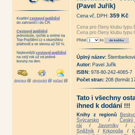
František Kaván - Život a dílo
(Pavel Juřík)
Kryštof Gendorf (Jiří Louda, P
Sněžný Iwan - Friedrich Iwan,
359 Kč
Cena vč. DPH:
Upomínkové sklo a porcelán 
Kvalitní
cestovní pojištění
Krkonoše na starých rytinách a
do zahraničí i do ČR.
Grauparova mapa velkostatku Ji
Cena pro členy klubu typu 
Poklady Krkonošského muzea 1 (
Cestovní pojištění
Cena pro členy klubu typu 
jednoduše, rychle a online na
Poklady Krkonošského muzea 2 (
Top-Pojištění.cz s okamžitou
Přidat
ks
Antikvariát - Rozčilené cesty
platností a se slevou až 50 %.
Zašlá chuť morušek - vydání 2
Zašlá chuť morušek - Cestovní
Nejlevnější
cestovní pojištění
Antikvariát - Zašlá chuť moruš
Úplný název:
Šternberkov
na celý rok už od jediné
Horská železnice Liberec - Jel
koruny na den.
Autor:
Pavel Juřík
Počátky lokální železniční do
Ozvěny krkonošské minulosti v
ISBN:
978-80-242-4065-7
Vrchlabí - Můj domov (Wolfgan
Důl Kovárna v obrazech - Podz
Počet stran:
208 (formát 
doprava
ubytování
počasí
Znamení hledačů - Po stopách 
Krkonošský kras (Radko Tásler
Krkonoše - Cestou necestou (J
Tato i všechny ost
Krkonošské letokruhy - 2 CD
Hrobům v dáli - Otisk 1. svět
ihned k dodání !!!
Hrobům v dáli - Otisk 1. světo
Hrobům v dáli - Otisk 1. svět
Knihy z regionů
Besky
Hrobům v dáli - Otisk 1. svět
Švýcarsko
/
Česk
Krkonoše za císaře pána (Pave
ráj
/
Javorníky
/
Cesty Vlachů - Mysterium Anto
Sněžník
/
Krkonoše
/
K
Po stopách Sarajeva 1914 (Jan