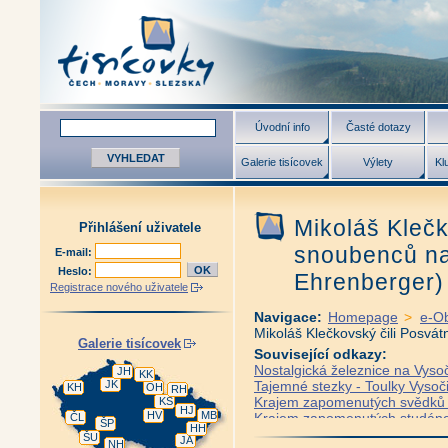
Úvodní info
Časté dotazy
Galerie tisícovek
Výlety
Kl
Mikoláš Klečk
Přihlášení uživatele
snoubenců na
E-mail:
Heslo:
Ehrenberger)
Registrace nového uživatele
Navigace:
Homepage
>
e-O
Mikoláš Klečkovský čili Posv
Galerie tisícovek
Související odkazy:
Nostalgická železnice na Vysoč
JH
KK
JK
Tajemné stezky - Toulky Vysoč
KH
OH
RH
Krajem zapomenutých svědků 
KS
HJ
HV
MB
Krajem zapomenutých studáne
ČL
ŠP
HH
Posázaví na Vysočině (Zbyněk
ŠU
JA
NH