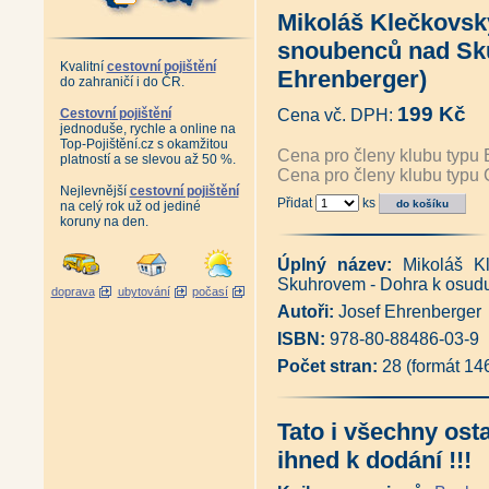
Toulky Vrchovinou (František P
Mikoláš Klečkovský
Pohádkové povídačky z Vysočin
Druhá stovka pověstí z Polné a
snoubenců nad Sk
Pověsti z Vysočiny I (Jan Prc
Kvalitní
cestovní pojištění
Pověsti z Vysočiny II (Jan Prc
Ehrenberger)
do zahraničí i do ČR.
Pověsti z Vysočiny III (Jan Pr
Sto a jedna pověst z Polné a o
199 Kč
Cestovní pojištění
Cena vč. DPH:
Kamenická řemesla (Míla Hoše
jednoduše, rychle a online na
Lovy na Vysočině (Josef Nová
Top-Pojištění.cz s okamžitou
Cena pro členy klubu typu 
Lovy v Jeseníkách a na Vysoči
platností a se slevou až 50 %.
Cena pro členy klubu typu 
Kraj návratů i setrvání (Věra 
Nejlevnější
cestovní pojištění
Vysočina - Portrét kraje (Vladi
Přidat
ks
na celý rok už od jediné
Vysočina genius loci (Vladimír
koruny na den.
Vysočina - Toulky přírodou (Vl
Vysočina (Vladimír Kunc)
|
Vy
Antikvariát - Vysočina ve fotog
Úplný název:
Mikoláš K
Vysočina - hrady, zámky, pamá
Skuhrovem - Dohra k osud
doprava
ubytování
počasí
Vysočina do kapsy + DVD (Vla
Autoři:
Josef Ehrenberger
Mikoláš Klečkovský čili Posv
Žďárské vrchy do kapsy + DVD
ISBN:
978-80-88486-03-9
Antikvariát - Pověsti a zkazk
Počet stran:
28 (formát 14
Kasalová)
|
Život v povodí Želivky na počát
Želivka - naše řeka (František
Antikvariát - Sázava milovaná 
Tato i všechny ost
Sázava - řeka protkaná železn
ihned k dodání !!!
Výlety podél Sázavy (Ivan Klic
Tajemné stezky - Horním Posáz