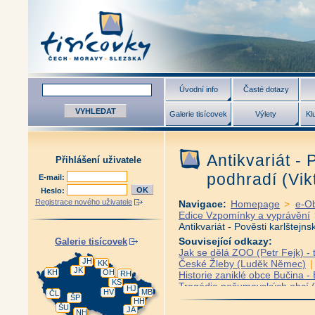
Úvodní info
Časté dotazy
Galerie tisícovek
Výlety
Kl
Antikvariát - 
Přihlášení uživatele
podhradí (Vik
E-mail:
Heslo:
Registrace nového uživatele
Navigace:
Homepage
>
e-O
Edice Vzpomínky a vyprávění
Antikvariát - Pověsti karlštej
Související odkazy:
Galerie tisícovek
Jak se dělá ZOO (Petr Fejk) - 
JH
České Žleby (Luděk Němec)
KK
JK
KH
OH
RH
Historie zaniklé obce Bučina 
KS
Tragédie pošumavských obcí (J
HJ
HV
MB
ČL
Šumava - Jak šel život na Břez
ŠP
HH
ŠU
Z mého života na Březníku (Em
JA
NH