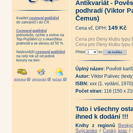
Antikvariát - Pověs
Šumava - Roklanská hájenka 
Dolní Vltavice - Vzpomínky n
podhradí (Viktor P
Můj domov v Sudetech (Erika
Toulky Šumavou - Sušicko poh
Čemus)
Kvalitní
cestovní pojištění
Šumava - vyprávění z Hoidlí (
do zahraničí i do ČR.
Šumava - putování časem (Ma
149 Kč
Cena vč. DPH:
Šumava - putování za krajinou 
Cestovní pojištění
jednoduše, rychle a online na
Šumava mezi dvěma národy (R
Cena pro členy klubu typu 
Top-Pojištění.cz s okamžitou
Příběhy z válečných a poválečn
platností a se slevou až 50 %.
Cena pro členy klubu typu 
Reemigranti - Minulost sedmi
Raději zešílet v divočině - Se
Nejlevnější
cestovní pojištění
Přidat
ks
Trefen šumavským genem (Př
na celý rok už od jediné
Šumavští rodáci vzpomínají (ko
koruny na den.
Šumavští rodáci vzpomínají 2 (
Šumavští rodáci vzpomínají 3 (
Úplný název:
Pověsti karl
Šumavští rodáci vzpomínají 4 (
Autor:
Viktor Palivec (texty
Šumavští rodáci vzpomínají 5 (
doprava
ubytování
počasí
Poválečné osudy šumavských 
ISBN:
xxx (1. vydání, 1970)
Šumava - Zajímavosti o lidech
Počet stran:
116 (150 x 2
Šumavské střípky - Zajímavost
Svědectví z poválečné Šumav
Šumavští převaděči (Pavel Mo
1951 - vydání 2018 (Pavel Mo
Tato i všechny ost
Krajem šumavských Lad - vydá
ihned k dodání !!!
Šumava - Březník: Co bylo již
Šumava - Březník: Co bylo jižn
Knihy z regionů
Besky
Tam na konci údolí - Jelení Vr
Šumavské vzpomínky na časy,
Švýcarsko
/
Český kras
/