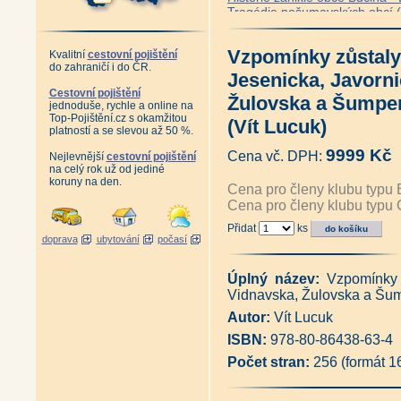
Tragédie pošumavských obcí (J
Šumava - Jak šel život na Břez
Z mého života na Březníku (Em
Vzpomínky zůstaly 
Šumava - Roklanská hájenka 
Kvalitní
cestovní pojištění
do zahraničí i do ČR.
Dolní Vltavice - Vzpomínky n
Jesenicka, Javorni
Můj domov v Sudetech (Erika
Cestovní pojištění
Toulky Šumavou - Sušicko poh
Žulovska a Šumper
jednoduše, rychle a online na
Šumava - vyprávění z Hoidlí (
Top-Pojištění.cz s okamžitou
(Vít Lucuk)
Šumava - putování časem (Ma
platností a se slevou až 50 %.
Šumava - putování za krajinou 
9999 Kč
Šumava mezi dvěma národy (R
Cena vč. DPH:
Nejlevnější
cestovní pojištění
Příběhy z válečných a poválečn
na celý rok už od jediné
koruny na den.
Reemigranti - Minulost sedmi
Cena pro členy klubu typu 
Raději zešílet v divočině - Se
Cena pro členy klubu typu 
Trefen šumavským genem (Př
Šumavští rodáci vzpomínají (ko
Přidat
ks
doprava
ubytování
počasí
Šumavští rodáci vzpomínají 2 (
Šumavští rodáci vzpomínají 3 (
Šumavští rodáci vzpomínají 4 (
Úplný název:
Vzpomínky 
Šumavští rodáci vzpomínají 5 (
Vidnavska, Žulovska a Šu
Poválečné osudy šumavských 
Šumava - Zajímavosti o lidech
Autor:
Vít Lucuk
Šumavské střípky - Zajímavost
ISBN:
978-80-86438-63-4
Svědectví z poválečné Šumav
Šumavští převaděči (Pavel Mo
Počet stran:
256 (formát 
1951 - vydání 2018 (Pavel Mo
Krajem šumavských Lad - vydá
Šumava - Březník: Co bylo již