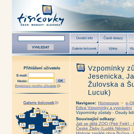
Úvodní info
Časté dotazy
Galerie tisícovek
Výlety
Kl
Vzpomínky zůs
Přihlášení uživatele
Jesenicka, Ja
E-mail:
Heslo:
Žulovska a Š
Registrace nového uživatele
Lucuk)
Galerie tisícovek
Navigace:
Homepage
>
e-O
Edice Vzpomínky a vyprávění
JH
KK
Vzpomínky zůstaly - Osudy lid
JK
KH
OH
RH
Související odkazy:
KS
HJ
Jak se dělá ZOO (Petr Fejk) - 
HV
MB
ČL
ŠP
České Žleby (Luděk Němec)
HH
ŠU
JA
Historie zaniklé obce Bučina 
NH