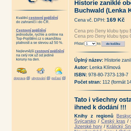
Historie zaniklé ob
Šumava - Roklanská hájenka 
Dolní Vltavice - Vzpomínky n
Buchwald (Lenka 
Můj domov v Sudetech (Erika
Toulky Šumavou - Sušicko poh
Kvalitní
cestovní pojištění
169 Kč
Cena vč. DPH:
Šumava - vyprávění z Hoidlí (
do zahraničí i do ČR.
Šumava - putování časem (Ma
Šumava - putování za krajinou 
Cestovní pojištění
Cena pro členy klubu typu 
jednoduše, rychle a online na
Šumava mezi dvěma národy (R
Cena pro členy klubu typu 
Top-Pojištění.cz s okamžitou
Příběhy z válečných a poválečn
platností a se slevou až 50 %.
Přidat
ks
Reemigranti - Minulost sedmi
Raději zešílet v divočině - Se
Nejlevnější
cestovní pojištění
Trefen šumavským genem (Př
na celý rok už od jediné
Šumavští rodáci vzpomínají (ko
koruny na den.
Úplný název:
Historie zan
Šumavští rodáci vzpomínají 2 (
Autor:
Lenka Klímová
Šumavští rodáci vzpomínají 3 (
Šumavští rodáci vzpomínají 4 (
ISBN:
978-80-7373-139-7
Šumavští rodáci vzpomínají 5 (
doprava
ubytování
počasí
Poválečné osudy šumavských 
Počet stran:
112 (formát 1
Šumava - Zajímavosti o lidech
Šumavské střípky - Zajímavost
Svědectví z poválečné Šumav
Tato i všechny ost
Šumavští převaděči (Pavel Mo
1951 - vydání 2018 (Pavel Mo
ihned k dodání !!!
Krajem šumavských Lad - vydá
Šumava - Březník: Co bylo již
Knihy z regionů
Besky
Šumava - Březník: Co bylo jižn
Švýcarsko
/
Český kras
/
Tam na konci údolí - Jelení Vr
Jizerské hory
/
Králický Sn
Šumavské vzpomínky na časy,