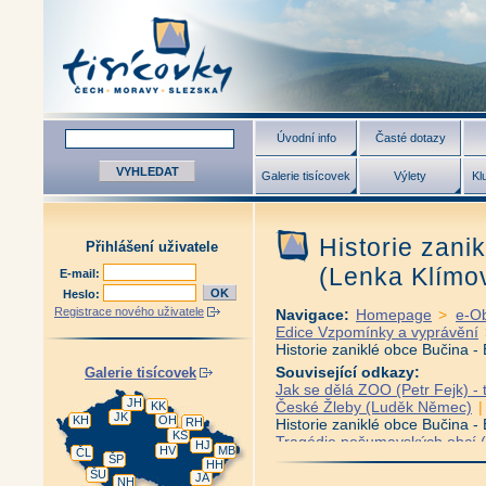
Úvodní info
Časté dotazy
Galerie tisícovek
Výlety
Kl
Historie zani
Přihlášení uživatele
(Lenka Klímo
E-mail:
Heslo:
Registrace nového uživatele
Navigace:
Homepage
>
e-O
Edice Vzpomínky a vyprávění
Historie zaniklé obce Bučina 
Související odkazy:
Galerie tisícovek
Jak se dělá ZOO (Petr Fejk) - 
JH
České Žleby (Luděk Němec)
KK
JK
KH
OH
RH
Historie zaniklé obce Bučina 
KS
Tragédie pošumavských obcí (J
HJ
HV
MB
ČL
Šumava - Jak šel život na Břez
ŠP
HH
ŠU
Z mého života na Březníku (Em
JA
NH