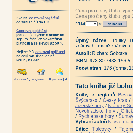
Toulky Šumavou - Sušicko poh
Šumava - vyprávění z Hoidlí (
Cena pro členy klubu typu 
Šumava - putování časem (Ma
Cena pro členy klubu typu 
Šumava - putování za krajinou 
Kvalitní
cestovní pojištění
do zahraničí i do ČR.
Šumava mezi dvěma národy (R
Přidat
ks
Příběhy z válečných a poválečn
Cestovní pojištění
Reemigranti - Minulost sedmi
jednoduše, rychle a online na
Raději zešílet v divočině - Se
Top-Pojištění.cz s okamžitou
Úplný název:
Toulky 
Trefen šumavským genem (Př
platností a se slevou až 50 %.
známých i méně známých p
Šumavští rodáci vzpomínají (ko
Šumavští rodáci vzpomínají 2 (
Nejlevnější
cestovní pojištění
Autoři:
Richard Sobotka
Šumavští rodáci vzpomínají 3 (
na celý rok už od jediné
koruny na den.
Šumavští rodáci vzpomínají 4 (
ISBN:
978-80-7433-156-5
Šumavští rodáci vzpomínají 5 (
Počet stran:
176 (formát 
Poválečné osudy šumavských 
Šumava - Zajímavosti o lidech
Šumavské střípky - Zajímavost
doprava
ubytování
počasí
Svědectví z poválečné Šumav
Tato kniha již bohu
Šumavští převaděči (Pavel Mo
1951 - vydání 2018 (Pavel Mo
Knihy z regionů
Besky
Krajem šumavských Lad - vydá
Švýcarsko
/
Český kras
/
Šumava - Březník: Co bylo již
Jizerské hory
/
Králický Sn
Šumava - Březník: Co bylo jižn
Novohradské hory
/
Orlic
Tam na konci údolí - Jelení Vr
/
Rychlebské hory
/
Šuma
Šumavské vzpomínky na časy,
Vybraní autoři
Klosterman
Šumavská putování za přírodou,
Příběhy šumavských sklářů (Ji
Edice
Tisícovky
/
Tajem
Šumavští muzikanti (Ivana Ša