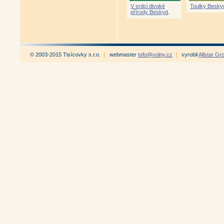
Kriminální případy a aféry z
V srdci divoké
Toulky Besky
Karel Klostermann a mraveništ
přírody Beskyd
.
Příběhy z válečné a poválečné
Příběhy z válečné a poválečné
Příběhy z poválečné Šumavy (
Příběhy z poválečné Šumavy 2 
Naplavené dříví (Ivo Stehlík)
|
© 2003-2015 Tisícovky s.r.o.
|
webmaster
tofo@volny.cz
|
vyrobil
Allstar Gr
60 šumavských vyznání Jana 
Příběhy potoků a řek Šumavy (
Příběhy lidí a zvířat Šumavy (
100 zajímavostí ze staré Šuma
100 zajímavostí ze staré Šuma
100 zajímavostí ze staré Šumav
100 zajímavostí ze staré Šumav
Šumavské romance (Karel Klos
Črty ze Šumavy (Karel Kloste
Ze světa lesních samot (Karel
Hostinný dům (Karel Klosterm
Mrtví se nevracejí (Karel Klos
Skláři (Karel Klostermann)
|
V
Antikvariát - Zmizelá osada (K
Bílý samum a jiné povídky z P
Odysea soudního sluhy a jiné 
Svalený balvan a jiné povídky
Světák z podlesí (Karel Klost
Ze šumavského podlesí (Karel
O srdce člověka (Karel Kloste
Vzpomínky na Šumavu I - Knih