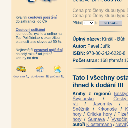
Antikvariát - České zámecké pa
Antikvariát - Moravské zámecké
Cena pro členy klubu typu 
Antikvariát - Země Česká, dom
Cena pro členy klubu typu 
Antikvariát - Poklady minulost
Kvalitní
cestovní pojištění
do zahraničí i do ČR.
Antikvariát - Hrady a zámky v
Přidat
ks
Hrady a zámky České republiky
Cestovní pojištění
Antikvariát - Exily a úkryty v č
jednoduše, rychle a online na
100 pohledů na Česko (Pavel S
Top-Pojištění.cz s okamžitou
Úplný název:
Kinští - Bůh,
Posvátná krajina - Eseje o míst
platností a se slevou až 50 %.
Jantarová stezka (Pavel Bolina
Autor:
Pavel Juřík
Krajiny domova (Václav Cílek,
Nejlevnější
cestovní pojištění
ISBN:
978-80-242-6220-8
Vltava + CD (Ivan Matějka)
|
na celý rok už od jediné
koruny na den.
Antikvariát - Za časů přemysl
Počet stran:
168 (formát 
Louky - Dobrodružství poznává
Antikvariát - Přírodní klenoty 
Antikvariát - Geologické zajím
Tato i všechny ost
Pocta české krajinomalbě (Mic
doprava
ubytování
počasí
Před lesem pokleknu (Františe
ihned k dodání !!!
Pěší vandr po lesích a lidech 
Koruna Česka - Průvodce po n
Knihy z regionů
Besky
Naše hory (Martin Čihař)
|
Naš
Švýcarsko
/
Česk
Antikvariát - Ze světa našich h
ráj
/
Javorníky
/
Jedinečné krajiny České republ
Antikvariát - Česká krajina (M
Sněžník
/
Krkonoše
/
K
Jan Šmíd - Photography (Jan 
hory
/
Orlické hory
/
Plze
Hrady a zámky z výšky (Mirosla
hory
/
Šumava
/
Vysočin
Skvosty hradů (Petr David, V
autoři
Klostermann
/
Nevrl
Česko z letadla (Dan Materna)