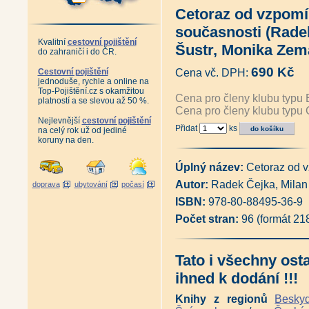
Toulky Vrchovinou (František P
Cetoraz od vzpomí
Pohádkové povídačky z Vysočin
Druhá stovka pověstí z Polné a
současnosti (Radek
Pověsti z Vysočiny I (Jan Prc
Kvalitní
cestovní pojištění
Pověsti z Vysočiny II (Jan Prc
Šustr, Monika Zem
do zahraničí i do ČR.
Pověsti z Vysočiny III (Jan Pr
Sto a jedna pověst z Polné a o
690 Kč
Cestovní pojištění
Cena vč. DPH:
Kamenická řemesla (Míla Hoše
jednoduše, rychle a online na
Lovy na Vysočině (Josef Nová
Top-Pojištění.cz s okamžitou
Cena pro členy klubu typu 
Lovy v Jeseníkách a na Vysoči
platností a se slevou až 50 %.
Cena pro členy klubu typu 
Kraj návratů i setrvání (Věra 
Nejlevnější
cestovní pojištění
Vysočina - Portrét kraje (Vladi
Přidat
ks
na celý rok už od jediné
Vysočina genius loci (Vladimír
koruny na den.
Vysočina - Toulky přírodou (Vl
Vysočina (Vladimír Kunc)
|
Vy
Antikvariát - Vysočina ve fotog
Úplný název:
Cetoraz od 
Vysočina - hrady, zámky, pamá
Autor:
Radek Čejka, Milan
doprava
ubytování
počasí
Vysočina do kapsy + DVD (Vla
Mikoláš Klečkovský čili Posv
ISBN:
978-80-88495-36-9
Žďárské vrchy do kapsy + DVD
Počet stran:
96 (formát 21
Antikvariát - Pověsti a zkazk
Kasalová)
|
Život v povodí Želivky na počát
Želivka - naše řeka (František
Tato i všechny ost
Antikvariát - Sázava milovaná 
ihned k dodání !!!
Sázava - řeka protkaná železn
Výlety podél Sázavy (Ivan Klic
Knihy z regionů
Besky
Tajemné stezky - Horním Posáz