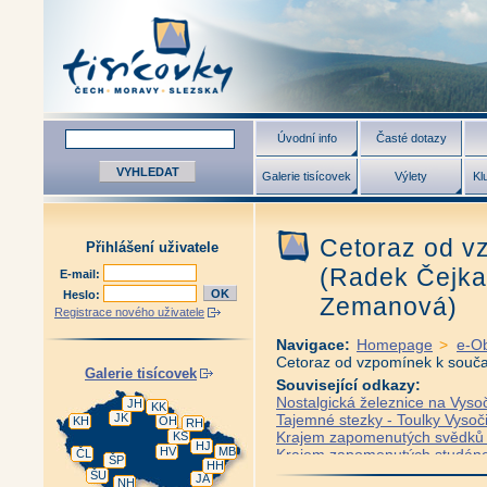
Úvodní info
Časté dotazy
Galerie tisícovek
Výlety
Kl
Cetoraz od v
Přihlášení uživatele
(Radek Čejka,
E-mail:
Heslo:
Zemanová)
Registrace nového uživatele
Navigace:
Homepage
>
e-O
Cetoraz od vzpomínek k souča
Galerie tisícovek
Související odkazy:
Nostalgická železnice na Vysoč
JH
KK
JK
Tajemné stezky - Toulky Vysoč
KH
OH
RH
Krajem zapomenutých svědků 
KS
HJ
HV
MB
Krajem zapomenutých studáne
ČL
ŠP
HH
Posázaví na Vysočině (Zbyněk
ŠU
JA
NH