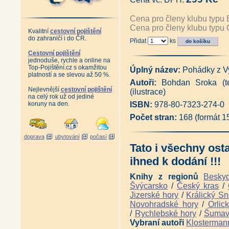
Pověsti z Vysočiny II (Jan Prc
Pověsti z Vysočiny III (Jan Pr
Cena pro členy klubu typu 
Sto a jedna pověst z Polné a o
Cena pro členy klubu typu 
Kamenická řemesla (Míla Hoše
Kvalitní
cestovní pojištění
do zahraničí i do ČR.
Lovy na Vysočině (Josef Nová
Přidat
ks
Lovy v Jeseníkách a na Vysoči
Cestovní pojištění
Kraj návratů i setrvání (Věra 
jednoduše, rychle a online na
Vysočina - Portrét kraje (Vladi
Top-Pojištění.cz s okamžitou
Úplný název:
Pohádky z V
Vysočina genius loci (Vladimír
platností a se slevou až 50 %.
Vysočina - Toulky přírodou (Vl
Autoři:
Bohdan Sroka (te
Vysočina (Vladimír Kunc)
|
Vy
Nejlevnější
cestovní pojištění
(ilustrace)
Antikvariát - Vysočina ve fotog
na celý rok už od jediné
koruny na den.
Vysočina - hrady, zámky, pamá
ISBN:
978-80-7323-274-0
Vysočina do kapsy + DVD (Vla
Počet stran:
168 (formát 
Mikoláš Klečkovský čili Posv
Žďárské vrchy do kapsy + DVD
Antikvariát - Pověsti a zkazk
doprava
ubytování
počasí
Kasalová)
|
Tato i všechny ost
Život v povodí Želivky na počát
ihned k dodání !!!
Želivka - naše řeka (František
Antikvariát - Sázava milovaná 
Knihy z regionů
Besky
Sázava - řeka protkaná železn
Švýcarsko
/
Český kras
/
Výlety podél Sázavy (Ivan Klic
Tajemné stezky - Horním Posáz
Jizerské hory
/
Králický Sn
Železniční tratě z Jihlavy do 
Novohradské hory
/
Orlic
Železniční trať Jihlava - Němec
/
Rychlebské hory
/
Šuma
Železniční trať Německý Brod -
Vybraní autoři
Klosterman
Železniční trať Německý Brod -