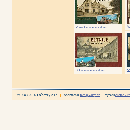
Rovečné včera a dnes (Milan Š
Vojnův Městec včera a dnes (Ji
Herálec včera a dnes (Ondřej N
Hlinsko včera a dnes (Martin 
Hlinsko včera a dnes II (Marti
Budišov včera a dnes (Milan B
V
Polnička včera a dnes
.
Bystřice nad Pernštejnem včer
Bystřice nad Pernštejnem včer
Černovice včera a dnes (Milan 
Chotěboř včera a dnes (Stanisl
Chotěboř včera a dnes II (Stan
Dolní Vilémovice včera a dnes (
Jihlava včera a dnes I (Martin
Jihlava včera a dnes II (Marti
Jihlava včera a dnes III (Mart
V
Brtnice včera a dnes
.
Jihlava za socialismu a dnes (
Jimramov včera a dnes (kolekt
Kamenice včera a dnes (Josef
Kameničky včera a dnes (Rob
Křižánky včera a dnes (Jiří Ho
Křoví včera a dnes (Lucie Neu
© 2003-2015 Tisícovky s.r.o.
|
webmaster
tofo@volny.cz
|
vyrobil
Allstar Gr
Lipnice nad Sázavou včera a 
Malá Losenice včera a dnes (O
Městys Štoky včera a dnes (Ma
Štoky/Stecken na pohlednicích
Náměšť nad Oslavou včera a dn
Okrouhlice včera a dnes (Jaro
Pelhřimov včera a dnes (Miros