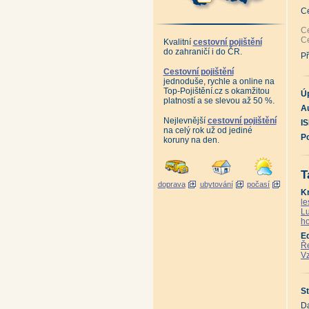
Vy
Vy
C
Vy
Vy
Ce
Mi
Ce
Kvalitní
cestovní pojištění
Žď
do zahraničí i do ČR.
An
Př
Ži
Že
Cestovní pojištění
Sá
jednoduše, rychle a online na
Ta
Top-Pojištění.cz s okamžitou
Že
Ú
platností a se slevou až 50 %.
Že
Au
Že
Že
Nejlevnější
cestovní pojištění
I
Že
na celý rok už od jediné
Ji
P
koruny na den.
Ko
Ta
Sa
Mo
T
An
doprava
ubytování
počasí
Ha
K
Ha
Sm
le
Kr
Lu
Kř
ho
Mo
Os
E
Sk
Ře
Bu
Vz
By
By
By
Ce
St
Ch
Le
Da
Zá