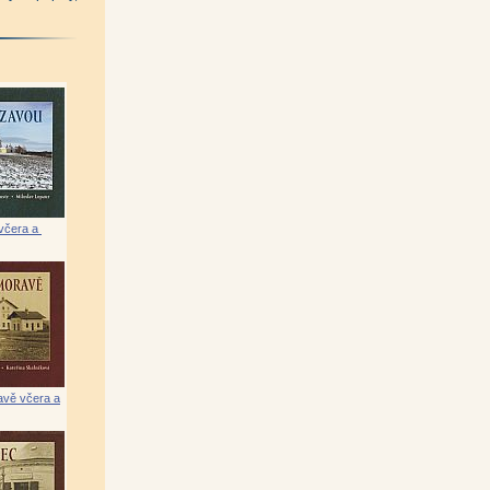
oslav Líbal)
|
n Klusák)
|
á)
|
včera a
aková)
|
vě včera a
adek Pavlík)
|