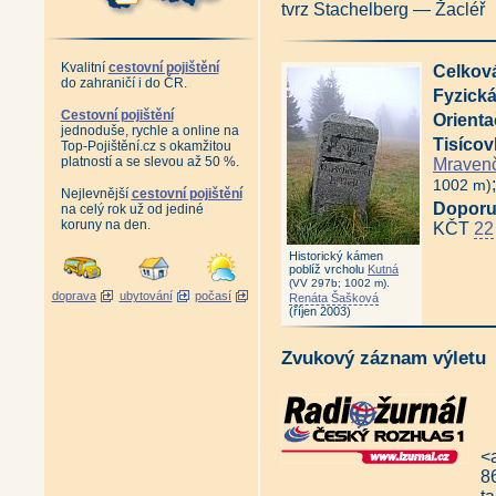
tvrz Stachelberg — Žacléř
Kvalitní
cestovní pojištění
Celková
do zahraničí i do ČR.
Fyzická
Cestovní pojištění
Orienta
jednoduše, rychle a online na
Tisícov
Top-Pojištění.cz s okamžitou
platností a se slevou až 50 %.
Mravenč
1002 m)
Nejlevnější
cestovní pojištění
Doporu
na celý rok už od jediné
koruny na den.
KČT
22
Historický kámen
poblíž vrcholu
Kutná
.
(VV 297b; 1002 m)
doprava
ubytování
počasí
Renáta Šašková
(říjen 2003)
Zvukový záznam výletu
<
8