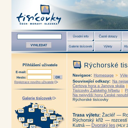
Úvodní info
Časté dotazy
Galerie tisícovek
Výlety
Kl
Rýchorské ti
Přihlášení uživatele
E-mail:
Navigace:
Homepage
>
Výle
Heslo:
Související odkazy:
Na nejse
Registrace nového uživatele
Čertova hora a Janova skála
Tisícovky Žalského hřbetu
|
P
Na nejvyšší horu České republ
Galerie tisícovek
Rýchorské tisícovky
JH
KK
JK
KH
OH
RH
Trasa výletu:
Žacléř — Ro
KS
HJ
HV
MB
ČL
Rýchorský kříž — rozces
ŠP
HH
Kutná —
Dvorský les
ŠU
(HLV 2
JA
NH