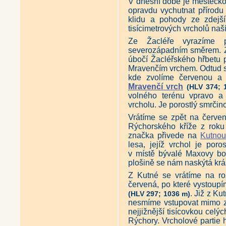
V dnešní době je městečko a
opravdu vychutnat přírodu
klidu a pohody ze zdejší
tisícimetrových vrcholů naší 
Ze Žacléře vyrazíme p
severozápadním směrem. Ze
úbočí Žacléřského hřbetu 
Mravenčím vrchem. Odtud s
kde zvolíme červenou a 
Mravenčí vrch
(HLV 374; 
volného terénu vpravo 
vrcholu. Je porostlý smrčin
Vrátíme se zpět na červe
Rýchorského kříže z roku
značka přivede na
Kutno
lesa, jejíž vrchol je por
v místě bývalé Maxovy bo
plošině se nám naskýtá krá
Z Kutné se vrátíme na r
červená, po které vystoupí
. Již z K
(HLV 297; 1036 m)
nesmíme vstupovat mimo zn
nejjižnější tisícovkou cel
Rýchory. Vrcholové partie h