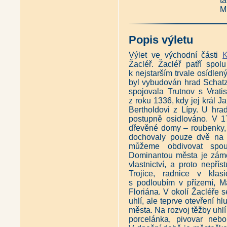
t
M
Popis výletu
Výlet ve východní části
K
Žacléř. Žacléř patří spo
k nejstarším trvale osídle
byl vybudován hrad Schatzl
spojovala Trutnov s Vrat
z roku 1336, kdy jej král
Bertholdovi z Lípy. U hra
postupně osidlováno. V 17
dřevěné domy – roubenky, 
dochovaly pouze dvě na 
můžeme obdivovat spou
Dominantou města je záme
vlastnictví, a proto nepří
Trojice, radnice v klas
s podloubím v přízemí, M
Floriána. V okolí Žacléře 
uhlí, ale teprve otevření h
města. Na rozvoj těžby uhlí
porcelánka, pivovar neb