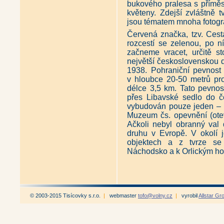
bukového pralesa s příměsí
květeny. Zdejší zvláštně
jsou tématem mnoha fotogra
Červená značka, tzv. Ces
rozcestí se zelenou, po n
začneme vracet, určitě st
největší československou 
1938. Pohraniční pevnost
v hloubce 20-50 metrů pr
délce 3,5 km. Tato pevnos
přes Libavské sedlo do č
vybudován pouze jeden – 
Muzeum čs. opevnění (otev
Ačkoli nebyl obranný val
druhu v Evropě. V okolí 
objektech a z tvrze se 
Náchodsko a k Orlickým ho
© 2003-2015 Tisícovky s.r.o.
|
webmaster
tofo@volny.cz
|
vyrobil
Allstar Gr