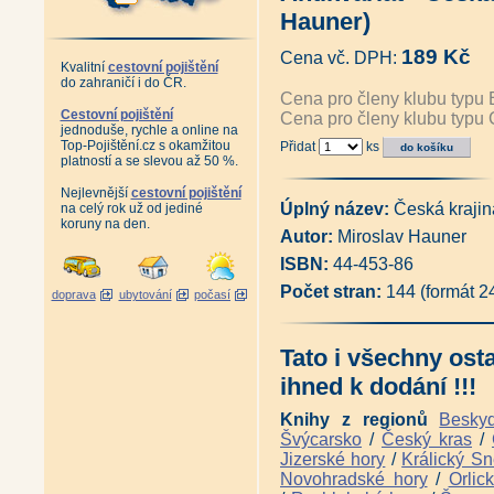
Horní města Krušných hor - Úst
Hauner)
České Krušnohoří před rokem 
Chronologické sestavení význa
189 Kč
Cena vč. DPH:
Z historie hornictví v obci Do
Kvalitní
cestovní pojištění
Antikvariát - Hornické památk
do zahraničí i do ČR.
Vzpomínka na závod Libík (Duk
Cena pro členy klubu typu 
Antikvariát - Česko-německý 
Cestovní pojištění
Cena pro členy klubu typu 
jednoduše, rychle a online na
český slovník názvů měst, obcí
Top-Pojištění.cz s okamžitou
Přidat
ks
Sada Boží Dar a jeho nejen ho
platností a se slevou až 50 %.
Průvodce naučnou stezkou Blat
Znovuzrození rozhledny na Kl
Nejlevnější
cestovní pojištění
Jáchymov - Joachimsthal - I. a 
Úplný název:
Česká krajin
na celý rok už od jediné
Jáchymov město stříbra, rádia
koruny na den.
Autor:
Miroslav Hauner
Schlikové a dobývání stříbra (
Antikvariát - Hornická postil
ISBN:
44-453-86
1617 (pokračovatelé Mathesiov
Antikvariát - 1000 let hornict
Počet stran:
144 (formát 
doprava
ubytování
počasí
Doly Bílina - Z historie hornic
Antikvariát - Od Vejprt po Mě
Magická místa Karlovarského k
Tato i všechny ost
David Becher a Karlovy Vary 18
Karl Ernstberger (Lubomír Ze
ihned k dodání !!!
Kapitoly z historie západních
Kapitoly z historie západních Č
Knihy z regionů
Besky
Tajemství západní hranice - 
Švýcarsko
/
Český kras
/
Tajemné stezky - Za pohnutými
Jizerské hory
/
Králický Sn
Tajemné stezky - Z hradu na h
Novohradské hory
/
Orlic
Tajemné stezky - Hornickou kra