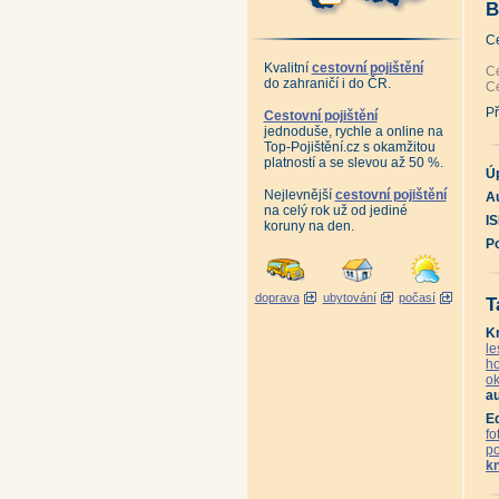
An
B
Vz
ně
C
Sa
Pr
Kvalitní
cestovní pojištění
Zn
Ce
do zahraničí i do ČR.
Já
Ce
Já
Sc
Př
Cestovní pojištění
An
jednoduše, rychle a online na
16
Top-Pojištění.cz s okamžitou
An
platností a se slevou až 50 %.
Do
Ú
An
Ma
Nejlevnější
cestovní pojištění
Au
Da
na celý rok už od jediné
Ka
I
koruny na den.
Ka
P
Ka
Ta
Ta
Ta
doprava
ubytování
počasí
Ta
T
Ta
Ta
K
Ta
le
Ta
ho
Hr
Pa
ok
An
au
Ku
Sl
E
El
fo
An
p
An
k
An
Ka
Ka