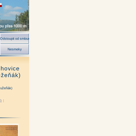
Odstoupit od smlouvy
Nesmeky
chovice
užeňák)
ružeňák)
)
|
torů)
|
aroslav Jiskra)
|