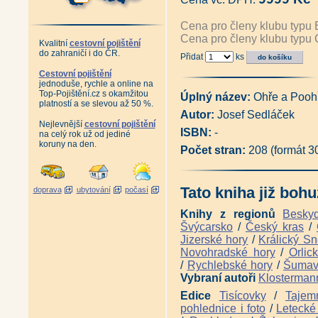
Chronologické sestavení význa
Z historie hornictví v obci Do
Cena pro členy klubu typu 
Antikvariát - Hornické památk
Cena pro členy klubu typu 
Vzpomínka na závod Libík (Duk
Kvalitní
cestovní pojištění
do zahraničí i do ČR.
Antikvariát - Česko-německý 
Přidat
ks
český slovník názvů měst, obcí
Cestovní pojištění
Sada Boží Dar a jeho nejen ho
jednoduše, rychle a online na
Průvodce naučnou stezkou Blat
Top-Pojištění.cz s okamžitou
Úplný název:
Ohře a Pooh
Znovuzrození rozhledny na Kl
platností a se slevou až 50 %.
Jáchymov - Joachimsthal - I. a 
Autor:
Josef Sedláček
Jáchymov město stříbra, rádia
Nejlevnější
cestovní pojištění
ISBN:
-
Schlikové a dobývání stříbra (
na celý rok už od jediné
koruny na den.
Antikvariát - Hornická postil
Počet stran:
208 (formát 
1617 (pokračovatelé Mathesiov
Antikvariát - 1000 let hornict
Doly Bílina - Z historie hornic
Tato kniha již bohu
Antikvariát - Od Vejprt po Mě
doprava
ubytování
počasí
Magická místa Karlovarského k
David Becher a Karlovy Vary 18
Knihy z regionů
Besky
Karl Ernstberger (Lubomír Ze
Švýcarsko
/
Český kras
/
Kapitoly z historie západních
Jizerské hory
/
Králický Sn
Kapitoly z historie západních Č
Novohradské hory
/
Orlic
Tajemství západní hranice - 
/
Rychlebské hory
/
Šuma
Tajemné stezky - Za pohnutými
Vybraní autoři
Klosterman
Tajemné stezky - Z hradu na h
Tajemné stezky - Hornickou kra
Edice
Tisícovky
/
Tajem
Tajemné stezky - Za ztracenou
pohlednice i foto
/
Letecké 
Tajemné stezky - Za skrytou k