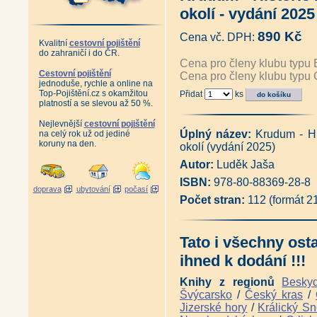
Horní města Krušných hor - Úst
okolí - vydání 202
České Krušnohoří před rokem 
Chronologické sestavení význa
890 Kč
Cena vč. DPH:
Z historie hornictví v obci Do
Kvalitní
cestovní pojištění
Antikvariát - Hornické památk
do zahraničí i do ČR.
Vzpomínka na závod Libík (Duk
Cena pro členy klubu typu 
Antikvariát - Česko-německý 
Cestovní pojištění
Cena pro členy klubu typu 
jednoduše, rychle a online na
český slovník názvů měst, obcí
Top-Pojištění.cz s okamžitou
Přidat
ks
Sada Boží Dar a jeho nejen ho
platností a se slevou až 50 %.
Průvodce naučnou stezkou Blat
Znovuzrození rozhledny na Kl
Nejlevnější
cestovní pojištění
Jáchymov - Joachimsthal - I. a 
Úplný název:
Krudum - Hi
na celý rok už od jediné
Jáchymov město stříbra, rádia
koruny na den.
okolí (vydání 2025)
Schlikové a dobývání stříbra (
Antikvariát - Hornická postil
Autor:
Luděk Jaša
1617 (pokračovatelé Mathesiov
ISBN:
978-80-88369-28-8
Antikvariát - 1000 let hornict
doprava
ubytování
počasí
Doly Bílina - Z historie hornic
Počet stran:
112 (formát 2
Antikvariát - Od Vejprt po Mě
Magická místa Karlovarského k
David Becher a Karlovy Vary 18
Tato i všechny ost
Karl Ernstberger (Lubomír Ze
Kapitoly z historie západních
ihned k dodání !!!
Kapitoly z historie západních Č
Tajemství západní hranice - 
Knihy z regionů
Besky
Tajemné stezky - Za pohnutými
Švýcarsko
/
Český kras
/
Tajemné stezky - Z hradu na h
Jizerské hory
/
Králický Sn
Tajemné stezky - Hornickou kra