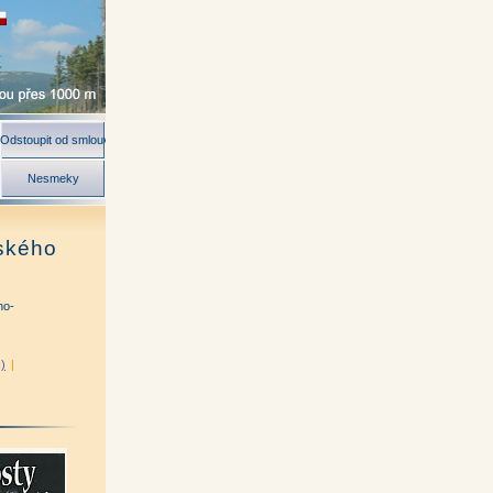
Odstoupit od smlouvy
Nesmeky
vského
no-
)
|
torů)
|
aroslav Jiskra)
|