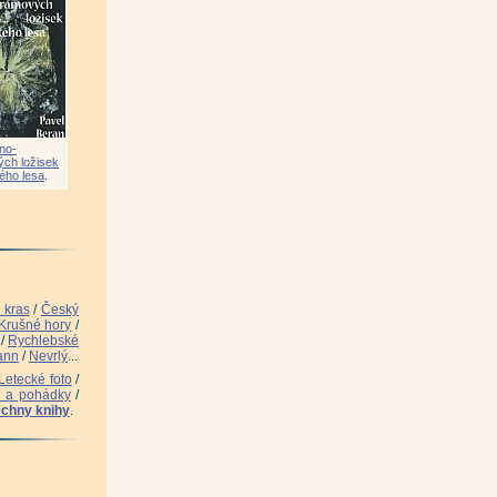
h Albrecht)
|
 Česko-
olech ČR
|
říve nazývalo Conradsgrün - 1564-
no-
jer, Pavel Suček, Otfried Wagenbreth)
|
ých ložisek
ého lesa
.
 kras
/
Český
Krušné hory
/
/
Rychlebské
ann
/
Nevrlý
...
Letecké foto
/
|
i a pohádky
/
chny knihy
.
und)
|