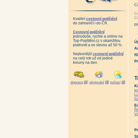
An
Vz
C
ně
Sa
Ce
Pr
Ce
Kvalitní
cestovní pojištění
Zn
do zahraničí i do ČR.
Já
Př
Já
Sc
Cestovní pojištění
An
jednoduše, rychle a online na
16
Top-Pojištění.cz s okamžitou
An
Ú
platností a se slevou až 50 %.
Do
Au
An
Ma
Nejlevnější
cestovní pojištění
I
Da
na celý rok už od jediné
Ka
P
koruny na den.
Ka
Ka
Ta
Ta
T
Ta
doprava
ubytování
počasí
Ta
K
Ta
Ta
le
Ta
Lu
Ta
ho
Hr
Pa
E
An
Ře
Ku
Vz
Sl
El
An
An
P
An
Ka
St
Ka