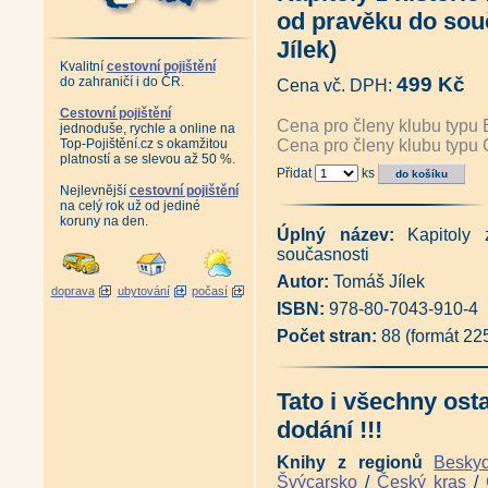
Horní města Krušných hor - Úst
od pravěku do sou
České Krušnohoří před rokem 
Chronologické sestavení význa
Jílek)
Z historie hornictví v obci Do
Kvalitní
cestovní pojištění
Antikvariát - Hornické památk
499 Kč
do zahraničí i do ČR.
Cena vč. DPH:
Vzpomínka na závod Libík (Duk
Antikvariát - Česko-německý 
Cestovní pojištění
Cena pro členy klubu typu 
jednoduše, rychle a online na
český slovník názvů měst, obcí
Top-Pojištění.cz s okamžitou
Cena pro členy klubu typu 
Sada Boží Dar a jeho nejen ho
platností a se slevou až 50 %.
Průvodce naučnou stezkou Blat
Přidat
ks
Znovuzrození rozhledny na Kl
Nejlevnější
cestovní pojištění
Jáchymov - Joachimsthal - I. a 
na celý rok už od jediné
Jáchymov město stříbra, rádia
koruny na den.
Schlikové a dobývání stříbra (
Úplný název:
Kapitoly
Antikvariát - Hornická postil
současnosti
1617 (pokračovatelé Mathesiov
Autor:
Tomáš Jílek
Antikvariát - 1000 let hornict
doprava
ubytování
počasí
Doly Bílina - Z historie hornic
ISBN:
978-80-7043-910-4
Antikvariát - Od Vejprt po Mě
Počet stran:
88 (formát 22
Magická místa Karlovarského k
David Becher a Karlovy Vary 18
Karl Ernstberger (Lubomír Ze
Kapitoly z historie západních
Tato i všechny ost
Kapitoly z historie západních Č
dodání !!!
Tajemství západní hranice - 
Tajemné stezky - Za pohnutými
Tajemné stezky - Z hradu na h
Knihy z regionů
Besky
Tajemné stezky - Hornickou kra
Švýcarsko
/
Český kras
/