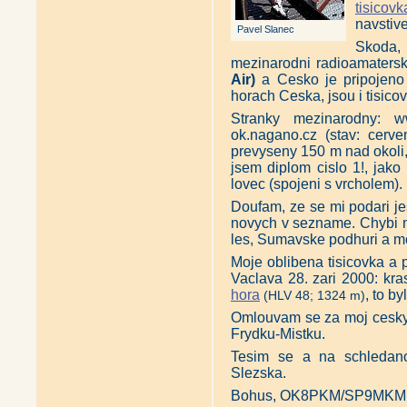
tisico
navstive
Pavel Slanec
Skoda, 
mezinarodni radioamaters
Air)
a Cesko je pripojeno 
horach Ceska, jsou i tisico
Stranky mezinarodny: ww
ok.nagano.cz (stav: cer
prevyseny 150 m nad okoli, 
jsem diplom cislo 1!, jako 
lovec (spojeni s vrcholem).
Doufam, ze se mi podari jest
novych v sezname. Chybi m
les, Sumavske podhuri a m
Moje oblibena tisicovka a p
Vaclava 28. zari 2000: k
hora
, to by
(HLV 48; 1324 m)
Omlouvam se za moj cesky, 
Frydku-Mistku.
Tesim se a na schledano
Slezska.
Bohus, OK8PKM/SP9MKM,