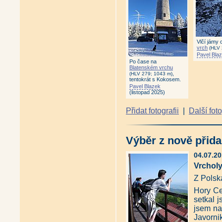
Vlčí jámy
vrch
(HLV 
Pavel Bla
Po čase na
Blatenském vrchu
,
(HLV 279; 1043 m)
tentokrát s Kokosem.
Pavel Blazek
(listopad 2025)
Přidat fotografii
|
Další fot
Výběr z nově přida
04.07.20
Vrcholy
Z Polsk
Hory Ce
setkal 
jsem nav
Javorni