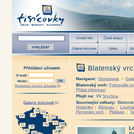
Úvodní info
Časté dotazy
Galerie tisícovek
Výlety
Kl
Blatenský vr
Přihlášení uživatele
E-mail:
Navigace:
Homepage
>
Gale
Heslo:
Blatenský vrch:
Fotografie v
Registrace nového uživatele
Přidat informaci
Přejít na:
VV
Smrčina
Související odkazy:
Blatensk
Galerie tisícovek
Hubertky
|
Klínovec
|
Loučná
JH
Perninský vrch
|
Plešivec
|
Te
KK
JK
KH
OH
RH
KS
HJ
HV
MB
ČL
ŠP
Lo
HH
ŠU
JA
NH
II