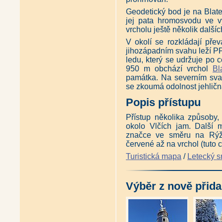
Geodetický bod je na Blat
jej pata hromosvodu ve 
vrcholu ještě několik dalš
V okolí se rozkládají př
jihozápadním svahu leží 
ledu, který se udržuje po 
950 m obchází vrchol
Bl
památka. Na severním svah
se zkoumá odolnost jehličn
Popis přístupu
Přístup několika způsoby,
okolo Vlčích jam. Další 
značce ve směru na Rýž
červené až na vrchol (tuto c
Turistická mapa
/
Letecký 
Výběr z nově přida