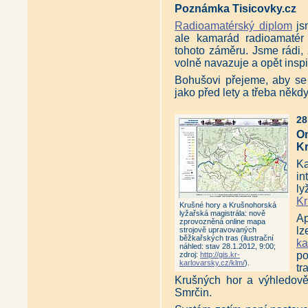
Poznámka Tisicovky.cz
Radioamatérský diplom
jsm
ale kamarád radioamatér 
tohoto záměru. Jsme rádi,
volně navazuje a opět inspi
Bohušovi přejeme, aby se 
jako před lety a třeba něk
28
O
K
Ka
in
ly
Kr
Krušné hory a Krušnohorská
lyžařská magistrála: nově
Ap
zprovozněná online mapa
l
strojově upravovaných
běžkařských tras (ilustrační
ka
náhled: stav 28.1.2012, 9:00;
po
zdroj:
http://gis.kr-
karlovarsky.cz/klm/
).
tr
Krušných hor a výhledově
Smrčin.