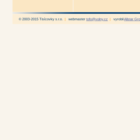
© 2003-2015 Tisícovky s.r.o.
|
webmaster
tofo@volny.cz
|
vyrobil
Allstar Gr