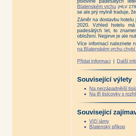
polovině padesátých let
Blatenském vrchu
(HLV 279
se ale prý mylně traduje, že
Záměr na dostavbu hotelu 
2020. Vzhled hotelu má 
padesátých let, to zname
obložení. Nejprve je ale nu
Více informací naleznete 
na Blatenském vrchu chybí 
Přidat informaci
|
Další in
Související výlety
Na nejzápadnější tisí
Na tři tisícovky s roz
Související zajíma
Vlčí jámy
Blatenský příkop