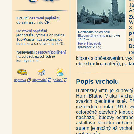
Já
Ab
Z
Kvalitní
cestovní pojištění
WG
do zahraničí i do ČR.
S-
Cestovní pojištění
Rozhledna na vrcholu
Př
jednoduše, rychle a online na
Blatenského vrchu
(HLV 279;
SH
Top-Pojištění.cz s okamžitou
.
1043 m)
platností a se slevou až 50 %.
Pavel Hlaváček
D
(prosinec 2005)
Nejlevnější
cestovní pojištění
Ob
na celý rok už od jediné
kiosek s občerstvením, vysí
koruny na den.
objekt radioamatérů), parko
Popis vrcholu
doprava
ubytování
počasí
Blatenský vrch je kupovitý
Horní Blatné. V okolí vrchol
svazích ojedinělé sutě. P
rozhledna z roku 1913, v
celoročně otevřený kiosek
nacházejí budovy ochránců
asfaltová silnička odboču
autem je možný až vrchol,
prohrnován.