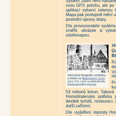
Systém zatím není nastaven 
svou GPS polohu, ale po 
aplikaci vybarví zelenou 
Mapa pak postupně mění u t
poslední úpravy stopy.
Dle provozovatele systému
změřit, obrázek si vytis
ortofomapou.
16
Ú
B
Ra
do
vr
Historická fotografie rozhledny
mi
a hotelu na
Blatenském vrchu
(foto Archiv
(HLV 279; 1043 m)
Pr
Karlovarského muzea).
ko
53 milionů korun. Taková 
Hornoblatensko potřeba 
desítek turistů, restauraci,
další zařízení.
Dle vyjádření starosty Ho