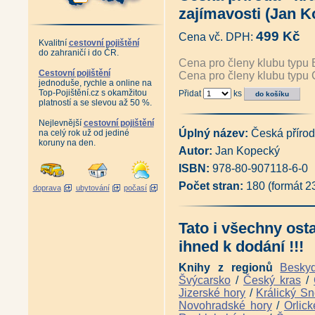
Česká republika (Vladimír Kun
zajímavosti (Jan 
Česká příroda - krásy a zajím
Antikvariát - České zámecké pa
499 Kč
Cena vč. DPH:
Antikvariát - Moravské zámecké
Kvalitní
cestovní pojištění
Antikvariát - Země Česká, dom
do zahraničí i do ČR.
Antikvariát - Poklady minulost
Cena pro členy klubu typu 
Antikvariát - Hrady a zámky v
Cestovní pojištění
Cena pro členy klubu typu 
jednoduše, rychle a online na
Hrady a zámky České republiky
Top-Pojištění.cz s okamžitou
Přidat
ks
Antikvariát - Exily a úkryty v č
platností a se slevou až 50 %.
100 pohledů na Česko (Pavel S
Posvátná krajina - Eseje o míst
Nejlevnější
cestovní pojištění
Jantarová stezka (Pavel Bolina
Úplný název:
Česká přírod
na celý rok už od jediné
Krajiny domova (Václav Cílek,
koruny na den.
Autor:
Jan Kopecký
Vltava + CD (Ivan Matějka)
|
Antikvariát - Za časů přemysl
ISBN:
978-80-907118-6-0
Louky - Dobrodružství poznává
Antikvariát - Přírodní klenoty 
Počet stran:
180 (formát 
doprava
ubytování
počasí
Antikvariát - Geologické zajím
Pocta české krajinomalbě (Mic
Před lesem pokleknu (Františe
Tato i všechny ost
Pěší vandr po lesích a lidech 
Koruna Česka - Průvodce po n
ihned k dodání !!!
Naše hory (Martin Čihař)
|
Naš
Antikvariát - Ze světa našich h
Knihy z regionů
Besky
Jedinečné krajiny České republ
Švýcarsko
/
Český kras
/
Antikvariát - Česká krajina (M
Jizerské hory
/
Králický Sn
Jan Šmíd - Photography (Jan 
Novohradské hory
/
Orlick
Hrady a zámky z výšky (Mirosla