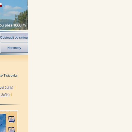
Odstoupit od smlouvy
Nesmeky
o Tisícovky
el Juřík)
|
l Juřík)
|
ír Kunc)
|
an Muchka)
|