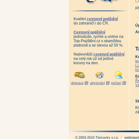
Ce
10
Po
Př
Ja
Kr
Vl
Kvalitní
cestovní pojištění
An
do zahraničí i do ČR.
Lo
Ú
An
An
Au
Cestovní pojištění
Po
jednoduše, rychle a online na
Pě
Top-Pojištění.cz s okamžitou
Ko
platností a se slevou až 50 %.
Na
T
An
Je
Nejlevnější
cestovní pojištění
K
Ja
na celý rok už od jediné
le
Hr
koruny na den.
Sk
Lu
Se
ho
Ji
Če
E
Ce
Ře
doprava
ubytování
počasí
Če
Vz
Ne
Ne
St
Po
St
Po
Ot
Kl
Ot
zá
An
Ta
Po
Ma
Ta
Ta
An
© 2003-2015 Tisícovky s.r.o.
|
webmast