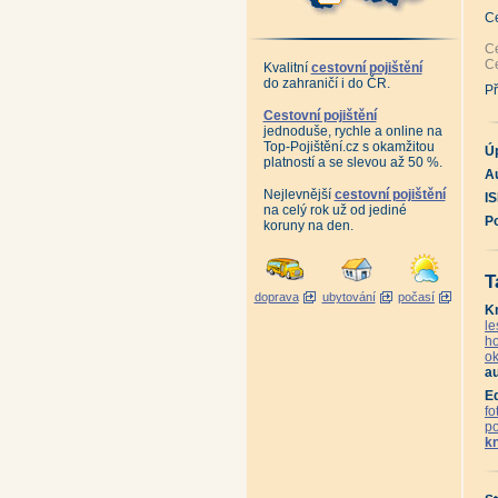
An
Hr
C
An
10
Ce
Po
Ce
Kvalitní
cestovní pojištění
Ja
do zahraničí i do ČR.
Kr
Př
Vl
An
Cestovní pojištění
Lo
jednoduše, rychle a online na
An
Top-Pojištění.cz s okamžitou
An
Ú
platností a se slevou až 50 %.
Po
Au
Pě
Ko
Nejlevnější
cestovní pojištění
I
Na
na celý rok už od jediné
An
P
koruny na den.
Je
Ja
Hr
Sk
T
Se
doprava
ubytování
počasí
Ji
K
Če
Ce
le
Če
ho
Ne
ok
Ne
au
St
Po
E
Po
fo
Ot
p
Ot
k
An
Ta
Po
Ma
Ta