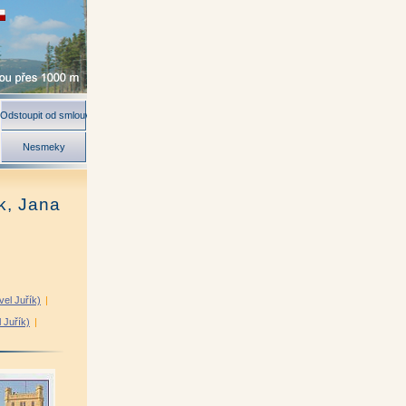
Odstoupit od smlouvy
Nesmeky
k, Jana
el Juřík)
|
l Juřík)
|
ír Kunc)
|