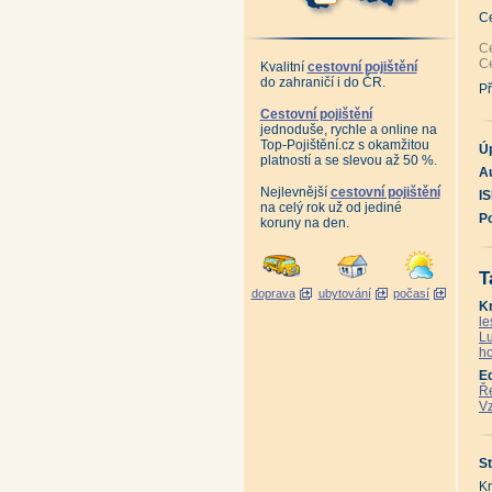
An
Hr
C
An
10
Ce
Po
Ce
Kvalitní
cestovní pojištění
Ja
do zahraničí i do ČR.
Kr
Př
Vl
An
Cestovní pojištění
Lo
jednoduše, rychle a online na
An
Top-Pojištění.cz s okamžitou
An
Ú
platností a se slevou až 50 %.
Po
Au
Pě
Ko
Nejlevnější
cestovní pojištění
I
Na
na celý rok už od jediné
An
P
koruny na den.
Je
Ja
Hr
Sk
T
Se
doprava
ubytování
počasí
Ji
K
Če
Ce
le
Če
Lu
Ne
ho
Ne
St
E
Po
Ře
Po
Vz
Ot
Ot
An
Ta
St
Po
Ma
Kn
Ta