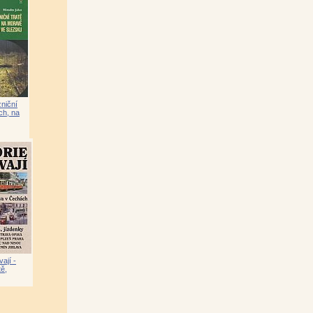
niční
ub Pokorný)
|
ch, na
ra)
|
dy –
 kolektiv)
|
vají -
tě,
dimír Pohorecký)
|