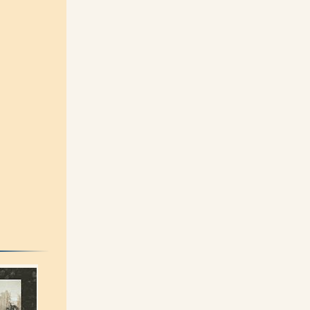
oš)
|
ouza)
|
tů (1888-
velka)
|
 A. Novák)
|
Vokolek)
|
|
ěk Fišera)
|
t)
|
kovský)
|
r Lapáček, Petr Ovsenák, Josef Bosáček)
|