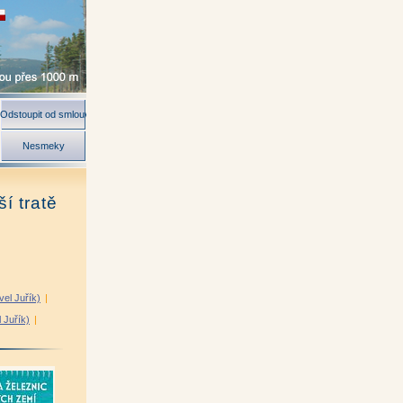
Odstoupit od smlouvy
Nesmeky
í tratě
el Juřík)
|
l Juřík)
|
ír Kunc)
|