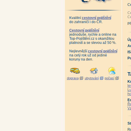
An
Hr
C
An
10
Ce
Po
Ce
Kvalitní
cestovní pojištění
Ja
do zahraničí i do ČR.
Kr
Př
Vl
An
Cestovní pojištění
Lo
jednoduše, rychle a online na
An
Top-Pojištění.cz s okamžitou
An
Ú
platností a se slevou až 50 %.
Po
Au
Pě
Ko
Nejlevnější
cestovní pojištění
I
Na
na celý rok už od jediné
An
P
koruny na den.
Je
Ja
Hr
Sk
T
Se
doprava
ubytování
počasí
Ji
K
Če
Ce
le
Če
Lu
Ne
ho
Ne
St
E
Po
Ře
Po
Vz
Ot
Ot
An
Ta
St
Po
Ma
Ro
Ta