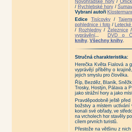
Novohradské hory
/
Orlic
Skvosty hradů (Petr David, V
/
Rychlebské hory
/
Šuma
Česko z letadla (Dan Materna)
Severní stezka - Českem od z
Vybraní autoři
Klosterman
Jižní stezka - Českem od výc
Edice
Tisícovky
/
Tajem
Českem od severu k jihu - St
pohlednice i foto
/
Letecké 
Centrální stezka - Napříč Če
/
Rozhledny
/
Železnice
Českomoravská stezka - Po his
Nejhezčí dobrodružné výpravy
vyprávění
...
DVD o 
Nejhezčí dobrodružné výpravy
knihy
.
Všechny knihy
.
Stezka Českem ... může jít kaž
Pohoří bez hranic - Putování 
Po vlasti se stanem a kolem (
Stručná charakteristika:
Ottův historický atlas Česko (
Ottovy Čechy - Obraz země v 
Herečka Květa Fialová a 
Antikvariát - Příběhy zámků v
vyprávějí příběhy o krajině,
Tajuplné hory a vrchy v Čec
jejich smyslu pro člověka.
Pozoruhodná místa Čech, Mor
Magická místa Čech a Morav
Říp, Bezděz, Blaník, Sněžk
Tajemství zřícenin v Čechác
Trosky, Hostýn, Pálava a P
Tajemná historie hradů v Če
jako strážní hory a jako m
Antikvariát - Hrady a zámky n
Pravděpodobně ještě před p
Antikvariát - Zaniklé hrady, z
božstvy a místem uctívání v
Hrady a zámky Čech, Moravy a 
Hrady a zámky Čech, Moravy a
konali své obřady, ve střed
České hrady a zámky (Vladimí
na vrcholech hor stavěly po
Atikvariát - Hrad a chodba tajn
cílem prvních turistů.
Hrady kastelového typu 13. sto
Přestože na většinu z nich
Antikvariát - Středověké hrad