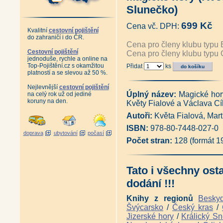
Česká republika (Vladimír Kun
Slunečko)
Česká příroda - krásy a zajím
Antikvariát - České zámecké pa
699 Kč
Cena vč. DPH:
Antikvariát - Moravské zámecké
Kvalitní
cestovní pojištění
Antikvariát - Země Česká, dom
do zahraničí i do ČR.
Antikvariát - Poklady minulost
Cena pro členy klubu typu 
Antikvariát - Hrady a zámky v
Cestovní pojištění
Cena pro členy klubu typu 
jednoduše, rychle a online na
Hrady a zámky České republiky
Top-Pojištění.cz s okamžitou
Přidat
ks
Antikvariát - Exily a úkryty v č
platností a se slevou až 50 %.
100 pohledů na Česko (Pavel S
Posvátná krajina - Eseje o míst
Nejlevnější
cestovní pojištění
Jantarová stezka (Pavel Bolina
Úplný název:
Magické hor
na celý rok už od jediné
Krajiny domova (Václav Cílek,
koruny na den.
Květy Fialové a Václava Cí
Vltava + CD (Ivan Matějka)
|
Antikvariát - Za časů přemysl
Autoři:
Květa Fialová, Mar
Louky - Dobrodružství poznává
ISBN:
978-80-7448-027-0
Antikvariát - Přírodní klenoty 
doprava
ubytování
počasí
Antikvariát - Geologické zajím
Počet stran:
128 (formát 
Pocta české krajinomalbě (Mic
Před lesem pokleknu (Františe
Pěší vandr po lesích a lidech 
Tato i všechny ost
Koruna Česka - Průvodce po n
Naše hory (Martin Čihař)
|
Naš
dodání !!!
Antikvariát - Ze světa našich h
Jedinečné krajiny České republ
Knihy z regionů
Besky
Antikvariát - Česká krajina (M
Švýcarsko
/
Český kras
/
Jan Šmíd - Photography (Jan 
Jizerské hory
/
Králický Sn
Hrady a zámky z výšky (Mirosla