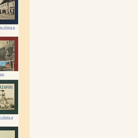
ou včera a
ub Pokorný)
|
ra)
|
dy –
nes
.
 kolektiv)
|
u včera a
dimír Pohorecký)
|