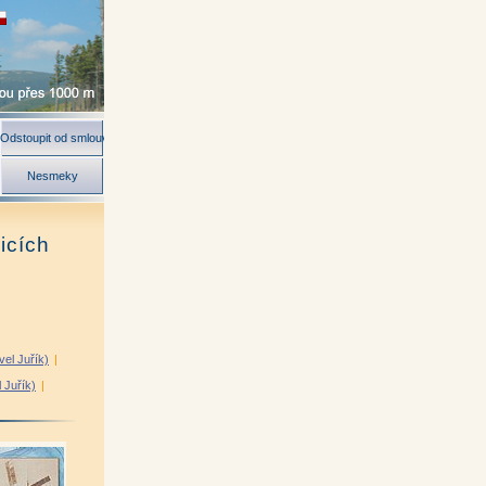
Odstoupit od smlouvy
Nesmeky
icích
el Juřík)
|
l Juřík)
|
ír Kunc)
|