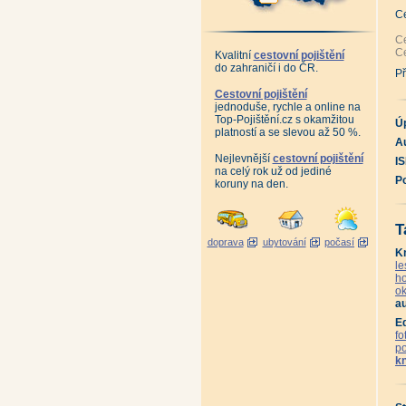
An
Hr
C
An
10
Ce
Po
Ce
Kvalitní
cestovní pojištění
Ja
do zahraničí i do ČR.
Kr
Př
Vl
An
Cestovní pojištění
Lo
jednoduše, rychle a online na
An
Top-Pojištění.cz s okamžitou
An
Ú
platností a se slevou až 50 %.
Po
A
Pě
Ko
Nejlevnější
cestovní pojištění
I
Na
na celý rok už od jediné
An
P
koruny na den.
Je
Ja
Hr
Sk
T
Se
doprava
ubytování
počasí
Ji
K
Če
Ce
le
Če
ho
Ne
ok
Ne
au
St
Po
E
Po
fo
Ot
p
Ot
k
An
Ta
Po
Ma
Ta