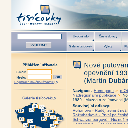
Úvodní info
Časté dotazy
Galerie tisícovek
Výlety
Kl
Nové putován
Přihlášení uživatele
opevnění 193
E-mail:
Heslo:
(Martin Dubán
Registrace nového uživatele
Navigace:
Homepage
>
e-O
Nadregionální publikace
>
No
Galerie tisícovek
1989 - Muzea a zajímavosti (M
Související odkazy:
JH
KK
JK
Rohanové - Raději zemřít nežl
KH
OH
RH
Rožmberkové - První po českém
KS
HJ
HV
MB
Schwarzenbergové - Nic než ro
ČL
ŠP
HH
Harrachové - Český a rakouský
ŠU
JA
NH