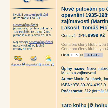
Czerninové - Nezahyneš ani o
Kinští - Bůh, čest, vlast (Pavel 
Nové putování po
Antikvariát - Lichtenštejnové
Česká republika (Vladimír Kun
opevnění 1935-198
Kvalitní
cestovní pojištění
Česká příroda - krásy a zajím
do zahraničí i do ČR.
Antikvariát - České zámecké pa
zajímavosti (Marti
Antikvariát - Moravské zámecké
Cestovní pojištění
Lakosil, Tomáš Fic
Antikvariát - Země Česká, dom
jednoduše, rychle a online na
Antikvariát - Poklady minulost
Top-Pojištění.cz s okamžitou
9999 Kč
Antikvariát - Hrady a zámky v
platností a se slevou až 50 %.
Cena vč. DPH:
Hrady a zámky České republiky
Nejlevnější
cestovní pojištění
Antikvariát - Exily a úkryty v č
Cena pro členy klubu typu 
na celý rok už od jediné
100 pohledů na Česko (Pavel S
Cena pro členy klubu typu 
koruny na den.
Posvátná krajina - Eseje o míst
Jantarová stezka (Pavel Bolina
Přidat
ks
Krajiny domova (Václav Cílek,
Vltava + CD (Ivan Matějka)
|
doprava
ubytování
počasí
Antikvariát - Za časů přemysl
Úplný název:
Nové putov
Louky - Dobrodružství poznává
Muzea a zajímavosti
Antikvariát - Přírodní klenoty 
Antikvariát - Geologické zajím
Autor:
Martin Dubánek, Jan
Pocta české krajinomalbě (Mic
ISBN:
978-80-204-4393-9
Před lesem pokleknu (Františe
Pěší vandr po lesích a lidech 
Počet stran:
312 (formát 
Koruna Česka - Průvodce po n
Naše hory (Martin Čihař)
|
Naš
Antikvariát - Ze světa našich h
Tato kniha již bohu
Jedinečné krajiny České republ