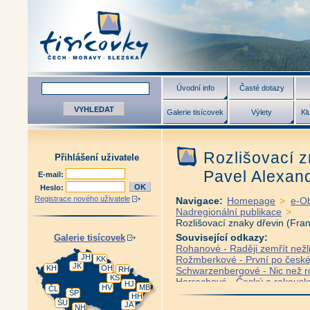
Úvodní info
Časté dotazy
Galerie tisícovek
Výlety
Kl
Rozlišovací z
Přihlášení uživatele
Pavel Alexan
E-mail:
Heslo:
Registrace nového uživatele
Navigace:
Homepage
>
e-O
Nadregionální publikace
>
Rozlišovací znaky dřevin (Fran
Související odkazy:
Galerie tisícovek
Rohanové - Raději zemřít nežl
JH
Rožmberkové - První po českém
KK
JK
KH
OH
RH
Schwarzenbergové - Nic než ro
KS
Harrachové - Český a rakouský
HJ
HV
MB
ČL
Czerninové - Nezahyneš ani o
ŠP
HH
ŠU
Kinští - Bůh, čest, vlast (Pavel 
JA
NH