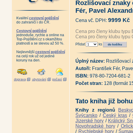
Rozlišovací znaky 
Antikvariát - Lichtenštejnové
Česká republika (Vladimír Kun
Fér, Pavel Alexand
Česká příroda - krásy a zajím
Antikvariát - České zámecké pa
Kvalitní
cestovní pojištění
9999 Kč
Cena vč. DPH:
Antikvariát - Moravské zámecké
do zahraničí i do ČR.
Antikvariát - Země Česká, dom
Antikvariát - Poklady minulost
Cestovní pojištění
Cena pro členy klubu typu 
jednoduše, rychle a online na
Antikvariát - Hrady a zámky v
Cena pro členy klubu typu 
Top-Pojištění.cz s okamžitou
Hrady a zámky České republiky
platností a se slevou až 50 %.
Přidat
ks
Antikvariát - Exily a úkryty v č
100 pohledů na Česko (Pavel S
Nejlevnější
cestovní pojištění
Posvátná krajina - Eseje o míst
na celý rok už od jediné
Jantarová stezka (Pavel Bolina
koruny na den.
Úplný název:
Rozlišovací 
Krajiny domova (Václav Cílek,
Autoři:
František Fér, Pave
Vltava + CD (Ivan Matějka)
|
Antikvariát - Za časů přemysl
ISBN:
978-80-7204-681-2
Louky - Dobrodružství poznává
doprava
ubytování
počasí
Antikvariát - Přírodní klenoty 
Počet stran:
128 (formát 
Antikvariát - Geologické zajím
Pocta české krajinomalbě (Mic
Před lesem pokleknu (Františe
Tato kniha již bohu
Pěší vandr po lesích a lidech 
Koruna Česka - Průvodce po n
Knihy z regionů
Besky
Naše hory (Martin Čihař)
|
Naš
Švýcarsko
/
Český kras
/
Antikvariát - Ze světa našich h
Jizerské hory
/
Králický Sn
Jedinečné krajiny České republ
Antikvariát - Česká krajina (M
Novohradské hory
/
Orlic
Jan Šmíd - Photography (Jan 
/
Rychlebské hory
/
Šuma